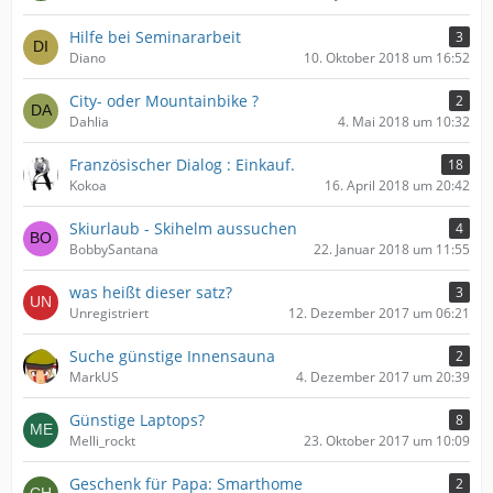
Hilfe bei Seminararbeit
3
Diano
10. Oktober 2018 um 16:52
City- oder Mountainbike ?
2
Dahlia
4. Mai 2018 um 10:32
Französischer Dialog : Einkauf.
18
Kokoa
16. April 2018 um 20:42
Skiurlaub - Skihelm aussuchen
4
BobbySantana
22. Januar 2018 um 11:55
was heißt dieser satz?
3
Unregistriert
12. Dezember 2017 um 06:21
Suche günstige Innensauna
2
MarkUS
4. Dezember 2017 um 20:39
Günstige Laptops?
8
Melli_rockt
23. Oktober 2017 um 10:09
Geschenk für Papa: Smarthome
2