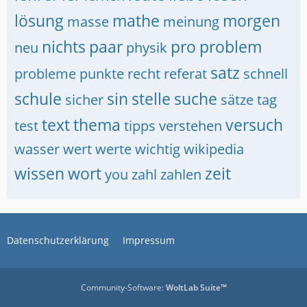
lösung
mathe
morgen
masse
meinung
nichts
paar
pro
problem
neu
physik
satz
probleme
punkte
recht
referat
schnell
schule
sin
stelle
suche
sicher
sätze
tag
text
thema
versuch
test
tipps
verstehen
wasser
wert
werte
wichtig
wikipedia
wissen
wort
zeit
you
zahl
zahlen
Datenschutzerklärung
Impressum
Community-Software:
WoltLab Suite™