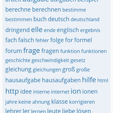
berechne
berechnen
bestimme
buch
deutsch
bestimmen
deutschland
elle
dringend
englisch
ende
ergebnis
fach
falsch
folge
for
formel
fehler
frage
forum
fragen
funktion
funktionen
geschichte
geschwindigkeit
gesetz
gleichung
groß
gleichungen
große
hilfe
hausaufgabe
hausaufgaben
html
http
ion
idee
ionen
interne
internet
klasse
jahre
keine ahnung
korrigieren
lehrer
ler
leute
liebe
lösen
lernen