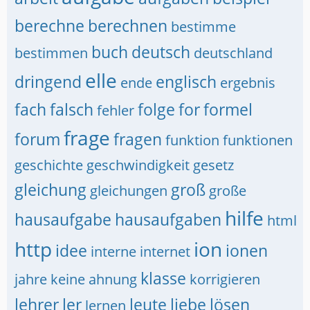
berechne
berechnen
bestimme
buch
deutsch
bestimmen
deutschland
elle
dringend
englisch
ende
ergebnis
fach
falsch
folge
for
formel
fehler
frage
forum
fragen
funktion
funktionen
geschichte
geschwindigkeit
gesetz
gleichung
groß
gleichungen
große
hilfe
hausaufgabe
hausaufgaben
html
http
ion
idee
ionen
interne
internet
klasse
jahre
keine ahnung
korrigieren
lehrer
ler
leute
liebe
lösen
lernen