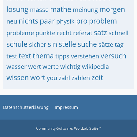
lösung
mathe
morgen
masse
meinung
nichts
paar
pro
problem
neu
physik
satz
probleme
punkte
recht
referat
schnell
schule
sin
stelle
suche
sicher
sätze
tag
text
thema
versuch
test
tipps
verstehen
wasser
wert
werte
wichtig
wikipedia
wissen
wort
zeit
you
zahl
zahlen
Datenschutzerklärung
Impressum
Community-Software:
WoltLab Suite™