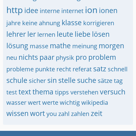
http
ion
idee
ionen
interne
internet
klasse
jahre
keine ahnung
korrigieren
lehrer
ler
leute
liebe
lösen
lernen
lösung
mathe
morgen
masse
meinung
nichts
paar
pro
problem
neu
physik
satz
probleme
punkte
recht
referat
schnell
schule
sin
stelle
suche
sicher
sätze
tag
text
thema
versuch
test
tipps
verstehen
wasser
wert
werte
wichtig
wikipedia
wissen
wort
zeit
you
zahl
zahlen