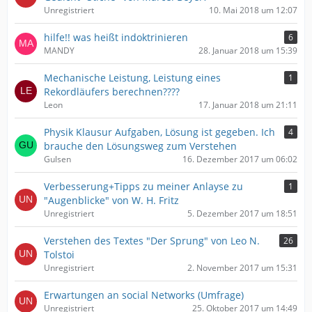
Unregistriert
10. Mai 2018 um 12:07
hilfe!! was heißt indoktrinieren
6
MANDY
28. Januar 2018 um 15:39
Mechanische Leistung, Leistung eines
1
Rekordläufers berechnen????
Leon
17. Januar 2018 um 21:11
Physik Klausur Aufgaben, Lösung ist gegeben. Ich
4
brauche den Lösungsweg zum Verstehen
Gulsen
16. Dezember 2017 um 06:02
Verbesserung+Tipps zu meiner Anlayse zu
1
"Augenblicke" von W. H. Fritz
Unregistriert
5. Dezember 2017 um 18:51
Verstehen des Textes "Der Sprung" von Leo N.
26
Tolstoi
Unregistriert
2. November 2017 um 15:31
Erwartungen an social Networks (Umfrage)
Unregistriert
25. Oktober 2017 um 14:49