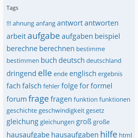
Tags
antwort
antworten
!!!
ahnung
anfang
aufgabe
arbeit
aufgaben
beispiel
berechne
berechnen
bestimme
buch
deutsch
bestimmen
deutschland
elle
dringend
englisch
ende
ergebnis
fach
falsch
folge
for
formel
fehler
frage
forum
fragen
funktion
funktionen
geschichte
geschwindigkeit
gesetz
gleichung
groß
gleichungen
große
hilfe
hausaufgabe
hausaufgaben
html