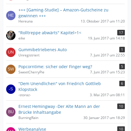
+++ [Gaming-Studie] – Amazon-Gutscheine zu
gewinnen +++
Hereuna
13. Oktober 2017 um 11:20
"Rolltreppe abwärts" Kapitel>1<
17
eike
19. Juni 2017 um 14:18
Gummibetriebenes Auto
1
Unregistriert
7. Juni 2017 um 22:55
Popcorntime: sicher oder Finger weg?
5
SweetCherryPie
7. Juni 2017 um 15:23
"Dem Unendlichen" von Friedrich Gottlieb
6
Klopstock
-storaz-
3. Mai 2017 um 08:11
Ernest Hemingway -Der Alte Mann an der
10
Brücke Inhaltsangabe
BurningRain
30. Januar 2017 um 18:29
Werbeanalyse
10