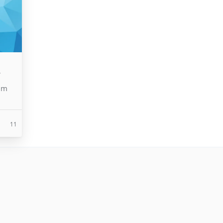
r
rum
11