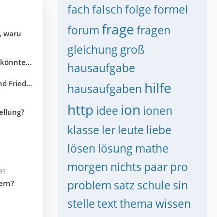
fach
falsch
folge
formel
frage
forum
fragen
, waru
gleichung
groß
rstehe nichts.
hausaufgabe
rungshilfe?
hilfe
hausaufgaben
http
ion
idee
ionen
tellung?
klasse
ler
leute
liebe
lösen
lösung
mathe
morgen
nichts
paar
pro
33
problem
satz
schule
sin
ern?
stelle
text
thema
wissen