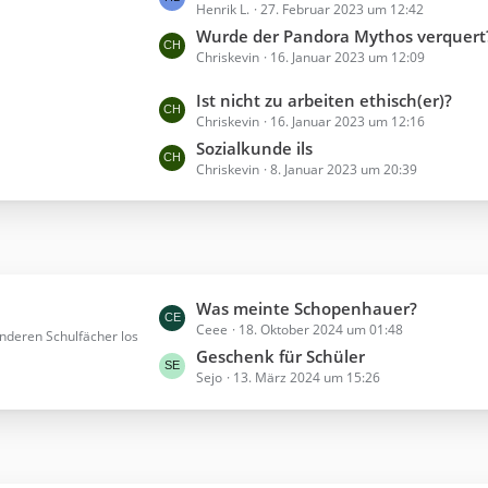
r
Henrik L.
27. Februar 2023 um 12:42
e
B
ä
t
Wurde der Pandora Mythos verquert
e
g
Chriskevin
16. Januar 2023 um 12:09
z
i
e
t
t
L
Ist nicht zu arbeiten ethisch(er)?
e
r
Chriskevin
16. Januar 2023 um 12:16
e
B
ä
t
Sozialkunde ils
e
g
Chriskevin
8. Januar 2023 um 20:39
z
i
e
t
t
e
r
B
ä
e
g
i
e
L
Was meinte Schopenhauer?
t
Ceee
18. Oktober 2024 um 01:48
e
nderen Schulfächer los
r
t
Geschenk für Schüler
ä
Sejo
13. März 2024 um 15:26
z
g
t
e
e
B
e