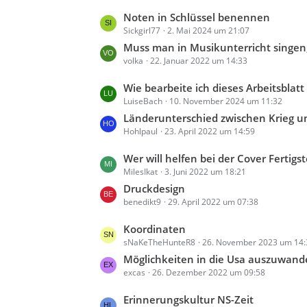
e
g
L
Noten in Schlüssel benennen
i
e
Sickgirl77
2. Mai 2024 um 21:07
e
t
t
Muss man in Musikunterricht singen
r
volka
22. Januar 2022 um 14:33
z
ä
t
g
L
Wie bearbeite ich dieses Arbeitsblatt könnte mir jemand helfen. Ich ve
e
e
LuiseBach
10. November 2024 um 11:32
e
B
t
Länderunterschied zwischen Krieg und Frieden Formulie
e
Hohlpaul
23. April 2022 um 14:59
z
i
t
t
L
Wer will helfen bei der Cover Fertigs
e
r
MilesIkat
3. Juni 2022 um 18:21
e
B
ä
t
Druckdesign
e
g
benedikt9
29. April 2022 um 07:38
z
i
e
t
t
L
Koordinaten
e
r
sNaKeTheHunteR8
26. November 2023 um 14:
e
B
ä
t
Möglichkeiten in die Usa auszuwand
e
g
excas
26. Dezember 2022 um 09:58
z
i
e
t
t
L
Erinnerungskultur NS-Zeit
e