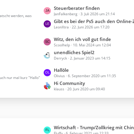
i
L
Steuerberater finden
t
JanFalkenberg
3. Juli 2026 um 21:14
e
uatscht werden, was
r
t
Gibt es bei der Ps5 auch den Online
ä
LeonXtra
22. Juni 2026 um 17:20
z
g
t
e
L
Witz, den ich voll gut finde
e
Scoolhelp
10. Mai 2024 um 12:04
e
B
t
unendliches Spiel2
e
Derryck
2. Januar 2023 um 14:15
z
i
t
t
L
Hallöle
e
r
Olivius
6. September 2020 um 11:35
e
uch nur mal kurz "Hallo"
B
ä
t
Hi Community
e
g
klauss
20. Juni 2020 um 09:40
z
i
e
t
t
e
r
B
ä
e
g
i
e
L
Wirtschaft - Trump/Zollkrieg mit Chi
t
Fluffy
6. Februar 2021 um 22:33