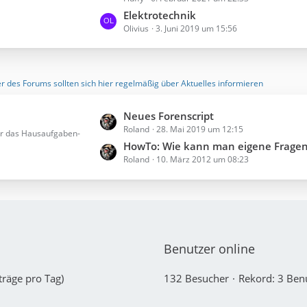
e
r
t
Elektrotechnik
ä
Olivius
3. Juni 2019 um 15:56
z
g
t
e
e
B
 des Forums sollten sich hier regelmäßig über Aktuelles informieren
e
i
L
Neues Forenscript
t
Roland
28. Mai 2019 um 12:15
e
er das Hausaufgaben-
r
t
HowTo: Wie kann man eigene Fragen 
ä
Roland
10. März 2012 um 08:23
z
g
t
e
e
B
e
i
Benutzer online
t
r
träge pro Tag)
132 Besucher
Rekord: 3 Benu
ä
g