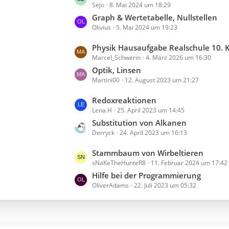
Sejo
8. Mai 2024 um 18:29
e
r
t
Graph & Wertetabelle, Nullstellen
ä
Olivius
5. Mai 2024 um 19:23
z
g
t
e
L
Physik Hausaufgabe Realschule 10. 
e
Marcel_Schwerin
4. März 2026 um 16:30
e
B
t
Optik, Linsen
e
Martini00
12. August 2023 um 21:27
z
i
t
t
L
Redoxreaktionen
e
r
Lena.H
25. April 2023 um 14:45
e
B
ä
t
Substitution von Alkanen
e
g
Derryck
24. April 2023 um 16:13
z
i
e
t
t
L
Stammbaum von Wirbeltieren
e
r
sNaKeTheHunteR8
11. Februar 2024 um 17:42
e
B
ä
t
Hilfe bei der Programmierung
e
g
OliverAdams
22. Juli 2023 um 05:32
z
i
e
t
t
e
r
B
ä