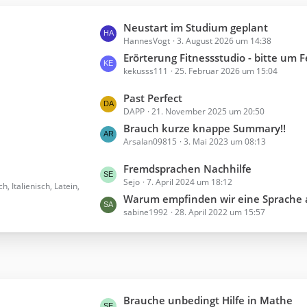
L
Neustart im Studium geplant
HannesVogt
3. August 2026 um 14:38
e
t
Erörterung Fitnessstudio - bitte um 
kekusss111
25. Februar 2026 um 15:04
z
t
L
Past Perfect
e
DAPP
21. November 2025 um 20:50
e
B
t
Brauch kurze knappe Summary!!
e
Arsalan09815
3. Mai 2023 um 08:13
z
i
t
t
L
Fremdsprachen Nachhilfe
e
r
Sejo
7. April 2024 um 18:12
e
 Italienisch, Latein,
B
ä
t
Warum empfinden wir eine Sprache als "hässlich" od
e
g
sabine1992
28. April 2022 um 15:57
z
i
e
t
t
e
r
B
ä
e
g
i
e
L
Brauche unbedingt Hilfe in Mathe
t