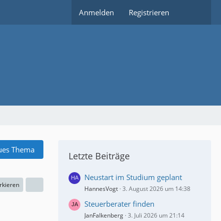
Anmelden
Registrieren
ues Thema
Letzte Beiträge
Neustart im Studium geplant
rkieren
HannesVogt
3. August 2026 um 14:38
Steuerberater finden
JanFalkenberg
3. Juli 2026 um 21:14