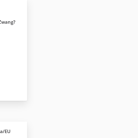
-Zwang?
na/EU