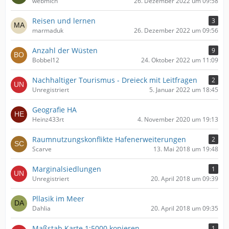
webmich
26. Dezember 2022 um 09:58
Reisen und lernen
3
marmaduk
26. Dezember 2022 um 09:56
Anzahl der Wüsten
9
Bobbel12
24. Oktober 2022 um 11:09
Nachhaltiger Tourismus - Dreieck mit Leitfragen
2
Unregistriert
5. Januar 2022 um 18:45
Geografie HA
Heinz433rt
4. November 2020 um 19:13
Raumnutzungskonflikte Hafenerweiterungen
2
Scarve
13. Mai 2018 um 19:48
Marginalsiedlungen
1
Unregistriert
20. April 2018 um 09:39
Pllasik im Meer
Dahlia
20. April 2018 um 09:35
Maßstab Karte 1:5000 kopieren
1