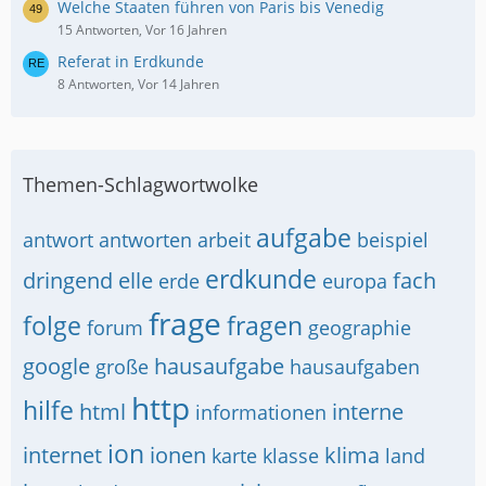
Welche Staaten führen von Paris bis Venedig
15 Antworten, Vor 16 Jahren
Referat in Erdkunde
8 Antworten, Vor 14 Jahren
Themen-Schlagwortwolke
aufgabe
antwort
antworten
arbeit
beispiel
erdkunde
dringend
elle
fach
erde
europa
frage
folge
fragen
forum
geographie
google
hausaufgabe
große
hausaufgaben
http
hilfe
html
interne
informationen
ion
internet
ionen
klima
karte
klasse
land