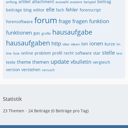
artikel
attachment
beitrag
anfang
auswahl
avatare
beispiel
elle
fehler
beiträge
blog
editor
fach
forenscript
forum
frage
fragen
funktion
forensoftware
hausaufgabe
funktionen
gas
große
hausaufgaben
http
ionen
ion
kurze
idee
ideen
lin
stelle
online
problem
profil
recht
software
star
line
liste
test
update
vbulletin
theme
themen
texte
vergleich
version
verstehen
versuch
Statistik
23 Themen
24 Beiträge (0 Beiträge pro Tag)