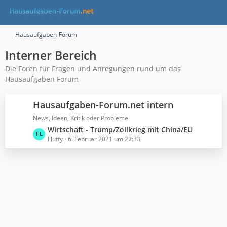
Hausaufgaben-Forum
Interner Bereich
Die Foren für Fragen und Anregungen rund um das
Hausaufgaben Forum
Hausaufgaben-Forum.net intern
News, Ideen, Kritik oder Probleme
L
Wirtschaft - Trump/Zollkrieg mit China/EU
e
Fluffy
6. Februar 2021 um 22:33
t
z
t
e
B
e
i
t