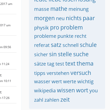
 2017 um
mathe
masse
meinung
morgen
nichts
paar
neu
2017 um
pro
problem
physik
probleme
punkte
recht
satz
schule
referat
schnell
um 09:56
sin
stelle
suche
sicher
text
thema
sätze
tag
test
m 11:24
versuch
tipps
verstehen
t
wasser
wert
werte
wichtig
um 10:11
wissen
wort
wikipedia
you
t
zeit
m 17:26
zahl
zahlen