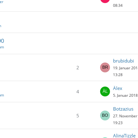
er
08:34
m
90
rum
brubidubi
2
19. Januar 20
13:28
Älex
4
um
5. Januar 201
Botzazius
5
27. November
19:23
AlinaTizzle