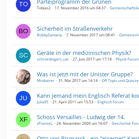
Parteiprogramm der Grünen
Tobias2
17. November 2016 um 04:37
Gemeinschaftsk
Sicherheit im Straßenverkehr
BobbySantana
7. November 2017 um 08:41
Gemeinsch
Geräte in der medizinischen Physik?
schroedingers_cat
27. Juni 2017 um 17:18
Physik Forum
Was ist jetzt mit der Unister Gruppe?
Mrokairer
31. Mai 2017 um 14:14
Off Topic und Quasse
Kann jemand mein Englisch Referat kor
Julia95
21. April 2011 um 15:53
Englisch Forum
Schoss Versailles - Ludwig der 14.
xFranseL
24. November 2009 um 16:07
Geschichte Fo
Otto von Bismarck - ein "eiserner" Kanz