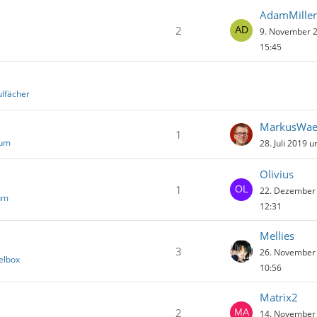
AdamMiller
2
9. November 
15:45
ulfächer
MarkusWae
1
rum
28. Juli 2019 
Olivius
1
22. Dezember
um
12:31
Mellies
3
26. November
elbox
10:56
Matrix2
2
14. November