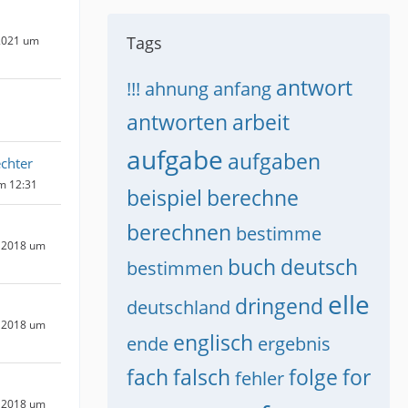
Tags
2021 um
antwort
!!!
ahnung
anfang
antworten
arbeit
aufgabe
aufgaben
chter
um 12:31
beispiel
berechne
berechnen
bestimme
 2018 um
buch
deutsch
bestimmen
elle
dringend
deutschland
 2018 um
englisch
ende
ergebnis
fach
falsch
folge
for
fehler
 2018 um