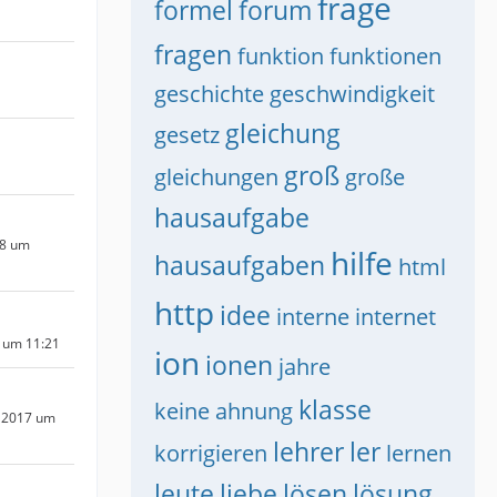
frage
formel
forum
fragen
funktion
funktionen
geschichte
geschwindigkeit
gleichung
gesetz
groß
gleichungen
große
hausaufgabe
18 um
hilfe
hausaufgaben
html
http
idee
interne
internet
8 um 11:21
ion
ionen
jahre
klasse
keine ahnung
 2017 um
lehrer
ler
korrigieren
lernen
leute
liebe
lösen
lösung