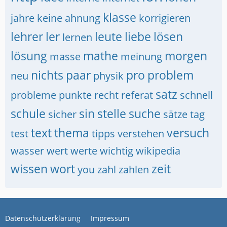
klasse
jahre
keine ahnung
korrigieren
lehrer
ler
leute
liebe
lösen
lernen
lösung
mathe
morgen
masse
meinung
nichts
paar
pro
problem
neu
physik
satz
probleme
punkte
recht
referat
schnell
schule
sin
stelle
suche
sicher
sätze
tag
text
thema
versuch
test
tipps
verstehen
wasser
wert
werte
wichtig
wikipedia
wissen
wort
zeit
you
zahl
zahlen
Datenschutzerklärung
Impressum