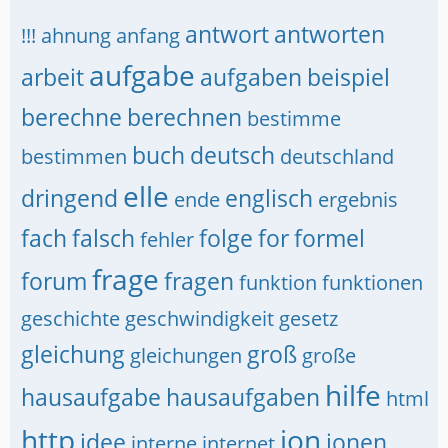
antwort
antworten
!!!
ahnung
anfang
aufgabe
arbeit
aufgaben
beispiel
berechne
berechnen
bestimme
buch
deutsch
bestimmen
deutschland
elle
dringend
englisch
ende
ergebnis
fach
falsch
folge
for
formel
fehler
frage
forum
fragen
funktion
funktionen
geschichte
geschwindigkeit
gesetz
gleichung
groß
gleichungen
große
hilfe
hausaufgabe
hausaufgaben
html
http
ion
idee
ionen
interne
internet