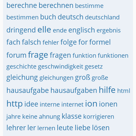
berechne
berechnen
bestimme
buch
deutsch
bestimmen
deutschland
elle
dringend
englisch
ende
ergebnis
fach
falsch
folge
for
formel
fehler
frage
forum
fragen
funktion
funktionen
geschichte
geschwindigkeit
gesetz
gleichung
groß
gleichungen
große
hilfe
hausaufgabe
hausaufgaben
html
http
ion
idee
ionen
interne
internet
klasse
jahre
keine ahnung
korrigieren
lehrer
ler
leute
liebe
lösen
lernen