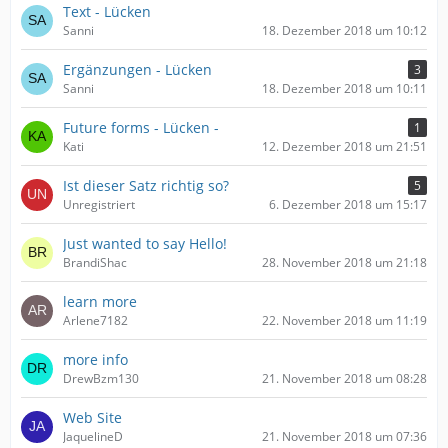
Text - Lücken
Sanni
18. Dezember 2018 um 10:12
Ergänzungen - Lücken
3
Sanni
18. Dezember 2018 um 10:11
Future forms - Lücken -
1
Kati
12. Dezember 2018 um 21:51
Ist dieser Satz richtig so?
5
Unregistriert
6. Dezember 2018 um 15:17
Just wanted to say Hello!
BrandiShac
28. November 2018 um 21:18
learn more
Arlene7182
22. November 2018 um 11:19
more info
DrewBzm130
21. November 2018 um 08:28
Web Site
JaquelineD
21. November 2018 um 07:36