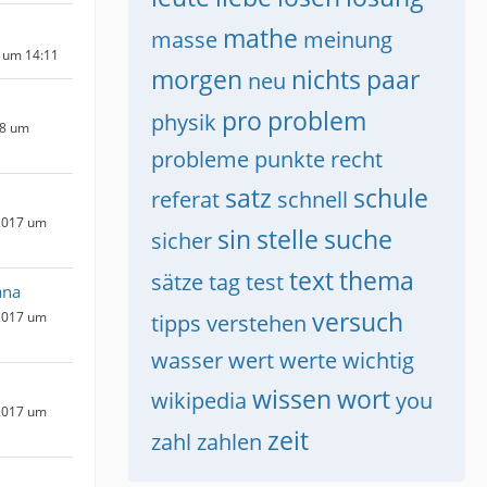
mathe
masse
meinung
 um 14:11
morgen
nichts
paar
neu
pro
problem
physik
18 um
probleme
punkte
recht
satz
schule
referat
schnell
2017 um
sin
stelle
suche
sicher
text
thema
sätze
tag
test
ana
versuch
2017 um
tipps
verstehen
wasser
wert
werte
wichtig
wissen
wort
wikipedia
you
2017 um
zeit
zahl
zahlen