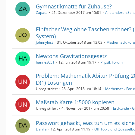
Gymnastikmatte für Zuhause?
Zapata
21. Dezember 2017 um 15:01
Alle anderen Sch
Einfacher Weg ohne Taschenrechner? (
System)
johnnylost
31. Oktober 2018 um 13:03
Mathematik For
Newtons Gravitationsgesetz
hannes651
12. Juni 2018 um 19:17
Physik Forum
Problem: Mathematik Abitur Prüfung 2
D(1) Lösungen
Unregistriert
28. April 2018 um 18:14
Mathematik For
Maßstab Karte 1:5000 kopieren
Unregistriert
4. November 2017 um 20:58
Erdkunde - G
Passwort gehackt, was tun um es sich
Dahlia
12. April 2018 um 11:19
Off Topic und Quasselb