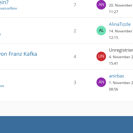
ein?
7
20. November
Quasselbox
11:27
AlinaTizzle
2
14. November
m
12:15
Unregistrier
von Franz Kafka
4
4. November 
15:41
anirbas
3
1. November 
box
08:56