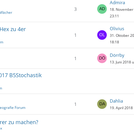
Admira
3
18. November
ulfächer
23:11
Hex zu 4er
Olivius
1
31. Oktober 2
um
18:18
Dörrby
1
13. Juni 2018 
017 B5Stochastik
um
Dahlia
1
eografie Forum
19. April 2018
erer zu machen?
ox