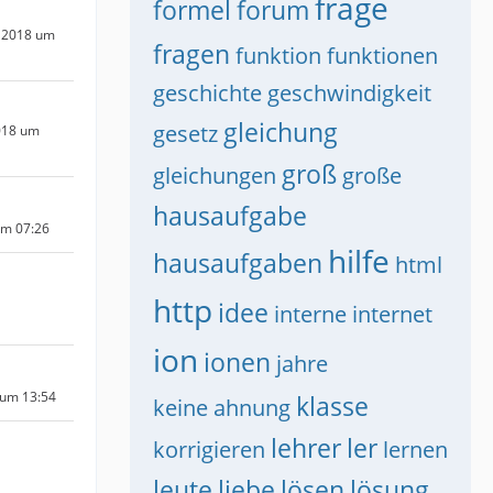
frage
formel
forum
 2018 um
fragen
funktion
funktionen
geschichte
geschwindigkeit
gleichung
gesetz
018 um
groß
gleichungen
große
hausaufgabe
um 07:26
hilfe
hausaufgaben
html
http
idee
interne
internet
ion
ionen
jahre
 um 13:54
klasse
keine ahnung
lehrer
ler
korrigieren
lernen
leute
liebe
lösen
lösung