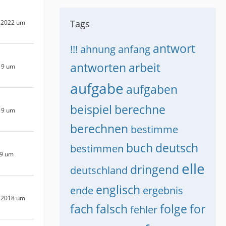
Tags
 2022 um
antwort
!!!
ahnung
anfang
antworten
arbeit
19 um
aufgabe
aufgaben
beispiel
berechne
19 um
berechnen
bestimme
buch
deutsch
bestimmen
19 um
elle
dringend
deutschland
englisch
ende
ergebnis
 2018 um
fach
falsch
folge
for
fehler