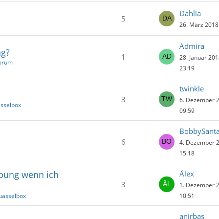
Dahlia
5
26. März 2018
Admira
ng?
1
28. Januar 20
orum
23:19
twinkle
3
6. Dezember 
asselbox
09:59
BobbySant
6
4. Dezember 
15:18
rbung wenn ich
Älex
3
1. Dezember 
uasselbox
10:51
anirbas