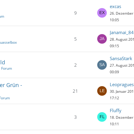
excas
9
26. Dezember
rum
10:05
Janamai_84
5
28. August 20
Quasselbox
09:15
SansaStark
ld
2
27. August 20
e Forum
00:09
er Grün -
Leopragues
21
30. Januar 20
 Forum
17:12
Fluffy
3
18. Dezember
10:11