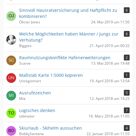
Sinnvoll Hausratversicherung und Haftpflicht zu
6
kombinieren?
Olicier Jones
24. Mai 2019 um 11:50
Welche Möglichkeiten haben Männer / Jungs zur
6
Verhütung?
Biggies
21. April 2019 um 00:32
Raumnutzungskonflikte Hafenerweiterungen
2
Scarve
13. Mai 2018 um 19:48
Maßstab Karte 1:5000 kopieren
1
Unregistriert
19. April 2018 um 13:54
Ausrufezeichen
5
Mia
12. April 2018 um 14:25
Logisches denken
7
tobinator
16. März 2018 um 11:05
Skiurlaub - Skihelm aussuchen
4
BobbySantana
22. Januar 2018 um 11:55