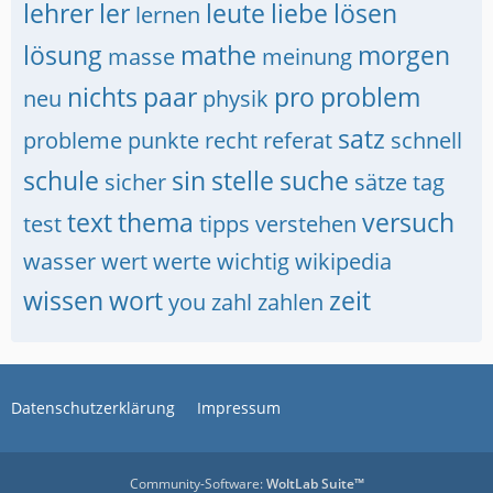
lehrer
ler
leute
liebe
lösen
lernen
lösung
mathe
morgen
masse
meinung
nichts
paar
pro
problem
neu
physik
satz
probleme
punkte
recht
referat
schnell
schule
sin
stelle
suche
sicher
sätze
tag
text
thema
versuch
test
tipps
verstehen
wasser
wert
werte
wichtig
wikipedia
wissen
wort
zeit
you
zahl
zahlen
Datenschutzerklärung
Impressum
Community-Software:
WoltLab Suite™