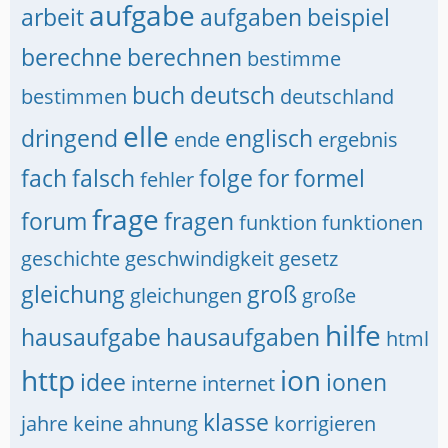
aufgabe
arbeit
aufgaben
beispiel
berechne
berechnen
bestimme
buch
deutsch
bestimmen
deutschland
elle
dringend
englisch
ende
ergebnis
fach
falsch
folge
for
formel
fehler
frage
forum
fragen
funktion
funktionen
geschichte
geschwindigkeit
gesetz
gleichung
groß
gleichungen
große
hilfe
hausaufgabe
hausaufgaben
html
http
ion
idee
ionen
interne
internet
klasse
jahre
keine ahnung
korrigieren