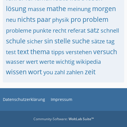
lösung
mathe
morgen
masse
meinung
nichts
paar
pro
problem
neu
physik
satz
probleme
punkte
recht
referat
schnell
schule
sin
stelle
suche
sicher
sätze
tag
text
thema
versuch
test
tipps
verstehen
wasser
wert
werte
wichtig
wikipedia
wissen
wort
zeit
you
zahl
zahlen
Datenschutzerklärung
Impressum
Community-Software:
WoltLab Suite™