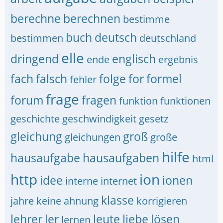
berechne
berechnen
bestimme
buch
deutsch
bestimmen
deutschland
elle
dringend
englisch
ende
ergebnis
fach
falsch
folge
for
formel
fehler
frage
forum
fragen
funktion
funktionen
geschichte
geschwindigkeit
gesetz
gleichung
groß
gleichungen
große
hilfe
hausaufgabe
hausaufgaben
html
http
ion
idee
ionen
interne
internet
klasse
jahre
keine ahnung
korrigieren
lehrer
ler
leute
liebe
lösen
lernen