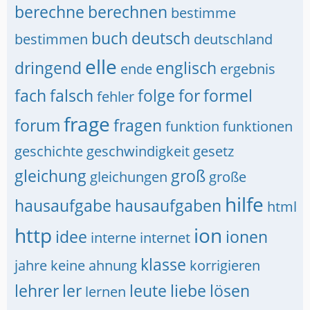
berechne
berechnen
bestimme
buch
deutsch
bestimmen
deutschland
elle
dringend
englisch
ende
ergebnis
fach
falsch
folge
for
formel
fehler
frage
forum
fragen
funktion
funktionen
geschichte
geschwindigkeit
gesetz
gleichung
groß
gleichungen
große
hilfe
hausaufgabe
hausaufgaben
html
http
ion
idee
ionen
interne
internet
klasse
jahre
keine ahnung
korrigieren
lehrer
ler
leute
liebe
lösen
lernen