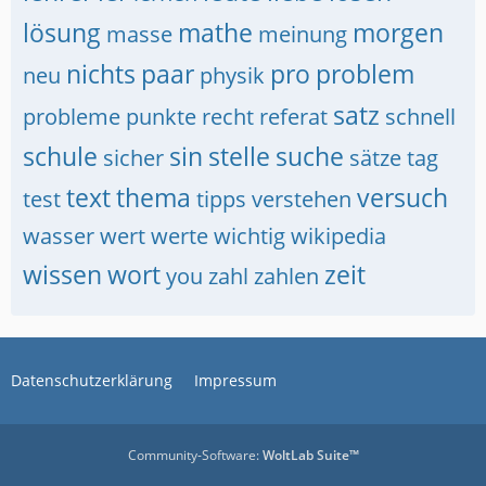
lösung
mathe
morgen
masse
meinung
nichts
paar
pro
problem
neu
physik
satz
probleme
punkte
recht
referat
schnell
schule
sin
stelle
suche
sicher
sätze
tag
text
thema
versuch
test
tipps
verstehen
wasser
wert
werte
wichtig
wikipedia
wissen
wort
zeit
you
zahl
zahlen
Datenschutzerklärung
Impressum
Community-Software:
WoltLab Suite™