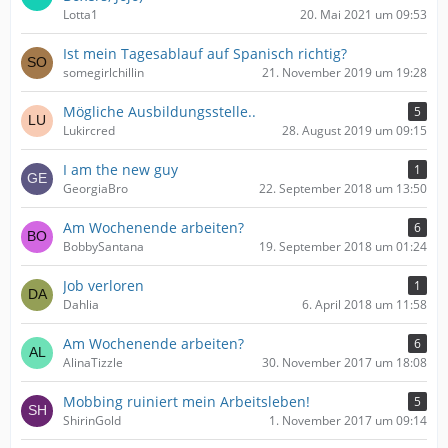
Lotta1
20. Mai 2021 um 09:53
Ist mein Tagesablauf auf Spanisch richtig?
somegirlchillin
21. November 2019 um 19:28
Mögliche Ausbildungsstelle..
5
Lukircred
28. August 2019 um 09:15
I am the new guy
1
GeorgiaBro
22. September 2018 um 13:50
Am Wochenende arbeiten?
6
BobbySantana
19. September 2018 um 01:24
Job verloren
1
Dahlia
6. April 2018 um 11:58
Am Wochenende arbeiten?
6
AlinaTizzle
30. November 2017 um 18:08
Mobbing ruiniert mein Arbeitsleben!
5
ShirinGold
1. November 2017 um 09:14