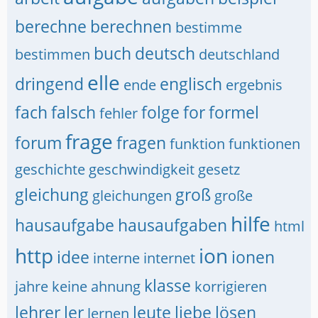
berechne
berechnen
bestimme
buch
deutsch
bestimmen
deutschland
elle
dringend
englisch
ende
ergebnis
fach
falsch
folge
for
formel
fehler
frage
forum
fragen
funktion
funktionen
geschichte
geschwindigkeit
gesetz
gleichung
groß
gleichungen
große
hilfe
hausaufgabe
hausaufgaben
html
http
ion
idee
ionen
interne
internet
klasse
jahre
keine ahnung
korrigieren
lehrer
ler
leute
liebe
lösen
lernen