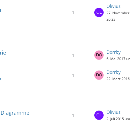
Olivius
n
1
27. November
20:23
rie
Dörrby
1
6. Mai 2017 u
Dörrby
1
m
22. März 2016
it Diagramme
Olivius
1
2. Juli 2015 u