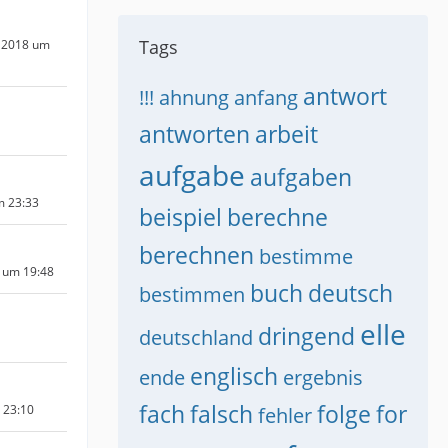
Tags
 2018 um
antwort
!!!
ahnung
anfang
antworten
arbeit
aufgabe
aufgaben
m 23:33
beispiel
berechne
berechnen
bestimme
 um 19:48
buch
deutsch
bestimmen
elle
dringend
deutschland
englisch
ende
ergebnis
fach
falsch
folge
for
m 23:10
fehler