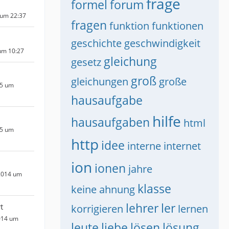
frage
formel
forum
 um 22:37
fragen
funktion
funktionen
geschichte
geschwindigkeit
um 10:27
gleichung
gesetz
groß
gleichungen
große
15 um
hausaufgabe
hilfe
hausaufgaben
html
15 um
http
idee
interne
internet
ion
ionen
jahre
2014 um
klasse
keine ahnung
lehrer
ler
t
korrigieren
lernen
014 um
leute
liebe
lösen
lösung