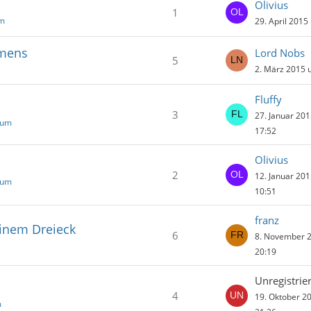
Olivius
1
um
29. April 2015
hmens
Lord Nobs
5
2. März 2015 
Fluffy
3
27. Januar 20
rum
17:52
Olivius
2
12. Januar 20
rum
10:51
franz
einem Dreieck
6
8. November 
20:19
Unregistrier
4
19. Oktober 2
m