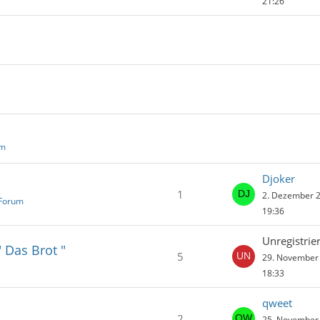
21:26
um
Djoker
1
2. Dezember 
Forum
19:36
Unregistrier
 Das Brot "
5
29. November
18:33
qweet
2
25. November