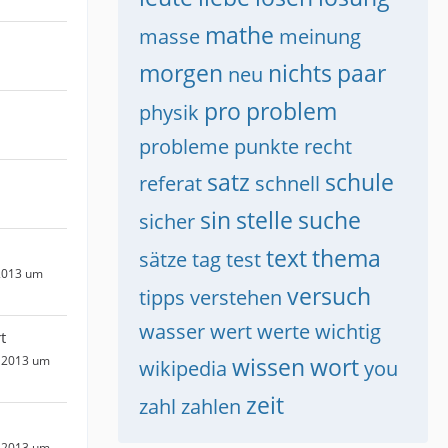
mathe
masse
meinung
morgen
nichts
paar
neu
pro
problem
physik
probleme
punkte
recht
satz
schule
referat
schnell
sin
stelle
suche
sicher
text
thema
sätze
tag
test
2013 um
versuch
tipps
verstehen
wasser
wert
werte
wichtig
t
wissen
wort
 2013 um
wikipedia
you
zeit
zahl
zahlen
 2013 um