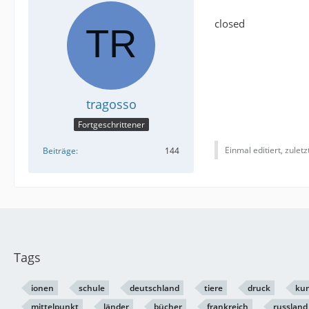
closed
tragosso
Fortgeschrittener
Einmal editiert, zulet
Beiträge
144
Tags
ionen
schule
deutschland
tiere
druck
ku
mittelpunkt
länder
bücher
frankreich
russland