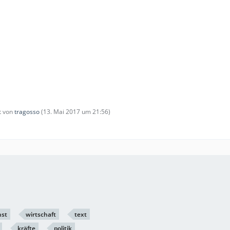
zt von
tragosso
(
13. Mai 2017 um 21:56
)
nst
wirtschaft
text
kräfte
politik