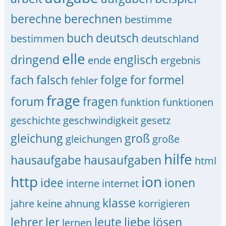
berechne
berechnen
bestimme
buch
deutsch
bestimmen
deutschland
elle
dringend
englisch
ende
ergebnis
fach
falsch
folge
for
formel
fehler
frage
forum
fragen
funktion
funktionen
geschichte
geschwindigkeit
gesetz
gleichung
groß
gleichungen
große
hilfe
hausaufgabe
hausaufgaben
html
http
ion
idee
ionen
interne
internet
klasse
jahre
keine ahnung
korrigieren
lehrer
ler
leute
liebe
lösen
lernen