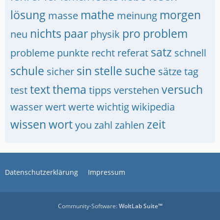
lösung
mathe
morgen
masse
meinung
nichts
paar
pro
problem
neu
physik
satz
probleme
punkte
recht
referat
schnell
schule
sin
stelle
suche
sicher
sätze
tag
text
thema
versuch
test
tipps
verstehen
wasser
wert
werte
wichtig
wikipedia
wissen
wort
zeit
you
zahl
zahlen
Datenschutzerklärung
Impressum
Community-Software:
WoltLab Suite™