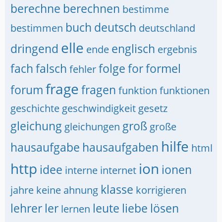
berechne
berechnen
bestimme
buch
deutsch
bestimmen
deutschland
elle
dringend
englisch
ende
ergebnis
fach
falsch
folge
for
formel
fehler
frage
forum
fragen
funktion
funktionen
geschichte
geschwindigkeit
gesetz
gleichung
groß
gleichungen
große
hilfe
hausaufgabe
hausaufgaben
html
http
ion
idee
ionen
interne
internet
klasse
jahre
keine ahnung
korrigieren
lehrer
ler
leute
liebe
lösen
lernen