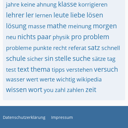
klasse
jahre
keine ahnung
korrigieren
lehrer
ler
leute
liebe
lösen
lernen
lösung
mathe
morgen
masse
meinung
nichts
paar
pro
problem
neu
physik
satz
probleme
punkte
recht
referat
schnell
schule
sin
stelle
suche
sicher
sätze
tag
text
thema
versuch
test
tipps
verstehen
wasser
wert
werte
wichtig
wikipedia
wissen
wort
zeit
you
zahl
zahlen
Datenschutzerklärung
Impressum