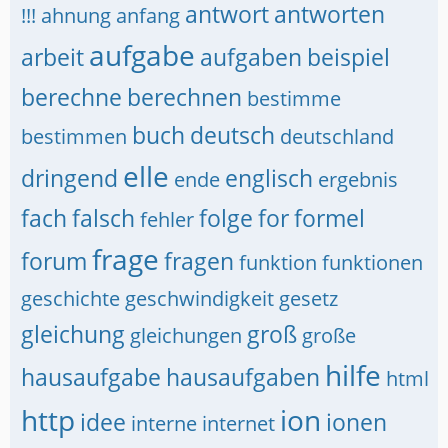
antwort
antworten
!!!
ahnung
anfang
aufgabe
arbeit
aufgaben
beispiel
berechne
berechnen
bestimme
buch
deutsch
bestimmen
deutschland
elle
dringend
englisch
ende
ergebnis
fach
falsch
folge
for
formel
fehler
frage
forum
fragen
funktion
funktionen
geschichte
geschwindigkeit
gesetz
gleichung
groß
gleichungen
große
hilfe
hausaufgabe
hausaufgaben
html
http
ion
idee
ionen
interne
internet