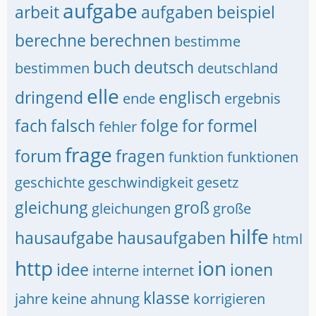
aufgabe
arbeit
aufgaben
beispiel
berechne
berechnen
bestimme
buch
deutsch
bestimmen
deutschland
elle
dringend
englisch
ende
ergebnis
fach
falsch
folge
for
formel
fehler
frage
forum
fragen
funktion
funktionen
geschichte
geschwindigkeit
gesetz
gleichung
groß
gleichungen
große
hilfe
hausaufgabe
hausaufgaben
html
http
ion
idee
ionen
interne
internet
klasse
jahre
keine ahnung
korrigieren