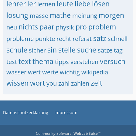
lehrer
ler
leute
liebe
lösen
lernen
lösung
mathe
morgen
masse
meinung
nichts
paar
pro
problem
neu
physik
satz
probleme
punkte
recht
referat
schnell
schule
sin
stelle
suche
sicher
sätze
tag
text
thema
versuch
test
tipps
verstehen
wasser
wert
werte
wichtig
wikipedia
wissen
wort
zeit
you
zahl
zahlen
Datenschutzerklärung
Impressum
Community-Software:
WoltLab Suite™