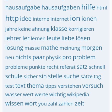
hilfe
hausaufgabe
hausaufgaben
html
http
ion
idee
ionen
interne
internet
klasse
jahre
keine ahnung
korrigieren
lehrer
ler
leute
liebe
lösen
lernen
lösung
mathe
morgen
masse
meinung
nichts
paar
pro
problem
neu
physik
satz
probleme
punkte
recht
referat
schnell
schule
sin
stelle
suche
sicher
sätze
tag
text
thema
versuch
test
tipps
verstehen
wasser
wert
werte
wichtig
wikipedia
wissen
wort
zeit
you
zahl
zahlen