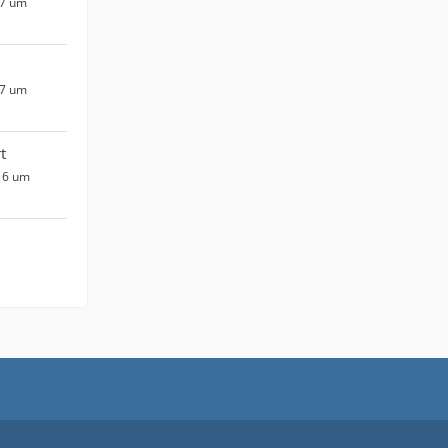
17 um
17 um
t
16 um