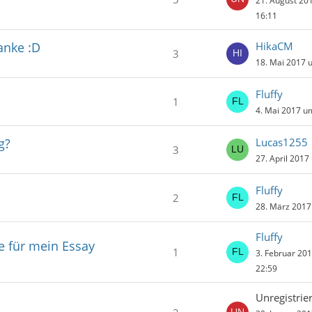
21. August 20
16:11
anke :D
HikaCM
3
18. Mai 2017 
Fluffy
1
4. Mai 2017 u
g?
Lucas1255
3
27. April 2017
Fluffy
2
28. März 2017
Fluffy
e für mein Essay
1
3. Februar 20
22:59
Unregistrier