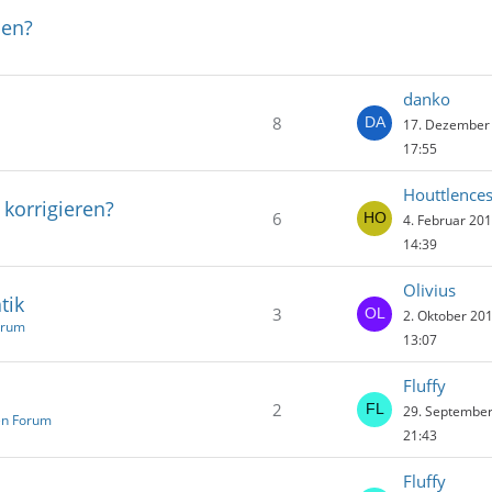
ben?
danko
8
17. Dezember
17:55
Houttlence
 korrigieren?
6
4. Februar 20
14:39
Olivius
tik
3
2. Oktober 20
orum
13:07
Fluffy
2
29. Septembe
en Forum
21:43
Fluffy