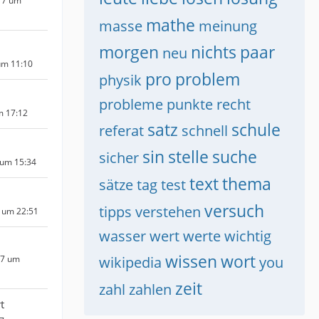
17 um
mathe
masse
meinung
morgen
nichts
paar
neu
um 11:10
pro
problem
physik
probleme
punkte
recht
m 17:12
satz
schule
referat
schnell
sin
stelle
suche
sicher
 um 15:34
text
thema
sätze
tag
test
versuch
tipps
verstehen
 um 22:51
wasser
wert
werte
wichtig
wissen
wort
17 um
wikipedia
you
zeit
zahl
zahlen
t