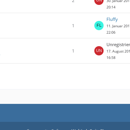
2
30. Januar 20
20:14
Fluffy
1
11. Januar 20
22:06
Unregistrier
1
17. August 20
m
16:58