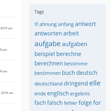
Tags
antwort
!!!
ahnung
anfang
 2019 um
antworten
arbeit
aufgabe
aufgaben
s
19 um
beispiel
berechne
berechnen
bestimme
buch
deutsch
18 um
bestimmen
elle
dringend
deutschland
englisch
ende
ergebnis
r 2018 um
fach
falsch
folge
for
fehler