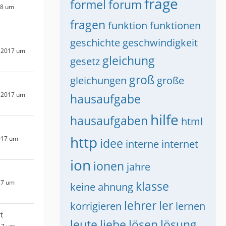
frage
formel
forum
18 um
fragen
funktion
funktionen
geschichte
geschwindigkeit
 2017 um
gleichung
gesetz
groß
gleichungen
große
 2017 um
hausaufgabe
hilfe
hausaufgaben
html
http
017 um
idee
interne
internet
ion
ionen
jahre
17 um
klasse
keine ahnung
lehrer
ler
korrigieren
lernen
t
leute
liebe
lösen
lösung