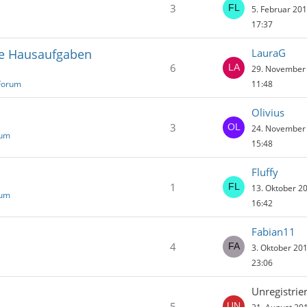
3
5. Februar 20
17:37
ne Hausaufgaben
LauraG
6
29. November
Forum
11:48
Olivius
3
24. November
rum
15:48
Fluffy
1
13. Oktober 2
rum
16:42
Fabian11
4
3. Oktober 20
23:06
Unregistrier
5