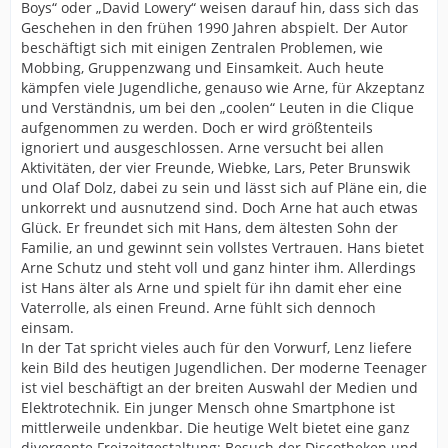
Boys“ oder „David Lowery“ weisen darauf hin, dass sich das
Geschehen in den frühen 1990 Jahren abspielt. Der Autor
beschäftigt sich mit einigen Zentralen Problemen, wie
Mobbing, Gruppenzwang und Einsamkeit. Auch heute
kämpfen viele Jugendliche, genauso wie Arne, für Akzeptanz
und Verständnis, um bei den „coolen“ Leuten in die Clique
aufgenommen zu werden. Doch er wird größtenteils
ignoriert und ausgeschlossen. Arne versucht bei allen
Aktivitäten, der vier Freunde, Wiebke, Lars, Peter Brunswik
und Olaf Dolz, dabei zu sein und lässt sich auf Pläne ein, die
unkorrekt und ausnutzend sind. Doch Arne hat auch etwas
Glück. Er freundet sich mit Hans, dem ältesten Sohn der
Familie, an und gewinnt sein vollstes Vertrauen. Hans bietet
Arne Schutz und steht voll und ganz hinter ihm. Allerdings
ist Hans älter als Arne und spielt für ihn damit eher eine
Vaterrolle, als einen Freund. Arne fühlt sich dennoch
einsam.
In der Tat spricht vieles auch für den Vorwurf, Lenz liefere
kein Bild des heutigen Jugendlichen. Der moderne Teenager
ist viel beschäftigt an der breiten Auswahl der Medien und
Elektrotechnik. Ein junger Mensch ohne Smartphone ist
mittlerweile undenkbar. Die heutige Welt bietet eine ganz
divergente Freizeitgestaltung: Besuch der Discotheken und