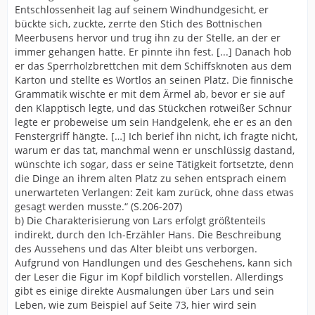
Entschlossenheit lag auf seinem Windhundgesicht, er
bückte sich, zuckte, zerrte den Stich des Bottnischen
Meerbusens hervor und trug ihn zu der Stelle, an der er
immer gehangen hatte. Er pinnte ihn fest. [...] Danach hob
er das Sperrholzbrettchen mit dem Schiffsknoten aus dem
Karton und stellte es Wortlos an seinen Platz. Die finnische
Grammatik wischte er mit dem Ärmel ab, bevor er sie auf
den Klapptisch legte, und das Stückchen rotweißer Schnur
legte er probeweise um sein Handgelenk, ehe er es an den
Fenstergriff hängte. […] Ich berief ihn nicht, ich fragte nicht,
warum er das tat, manchmal wenn er unschlüssig dastand,
wünschte ich sogar, dass er seine Tätigkeit fortsetzte, denn
die Dinge an ihrem alten Platz zu sehen entsprach einem
unerwarteten Verlangen: Zeit kam zurück, ohne dass etwas
gesagt werden musste.“ (S.206-207)
b) Die Charakterisierung von Lars erfolgt größtenteils
indirekt, durch den Ich-Erzähler Hans. Die Beschreibung
des Aussehens und das Alter bleibt uns verborgen.
Aufgrund von Handlungen und des Geschehens, kann sich
der Leser die Figur im Kopf bildlich vorstellen. Allerdings
gibt es einige direkte Ausmalungen über Lars und sein
Leben, wie zum Beispiel auf Seite 73, hier wird sein