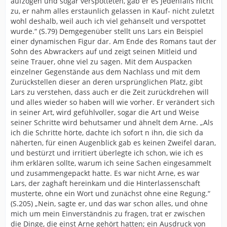
aufzogen und sogar verspotteten, gab er es jedenfalls nicht
zu, er nahm alles erstaunlich gelassen in Kauf- nicht zuletzt
wohl deshalb, weil auch ich viel gehänselt und verspottet
wurde.“ (S.79) Demgegenüber stellt uns Lars ein Beispiel
einer dynamischen Figur dar. Am Ende des Romans taut der
Sohn des Abwrackers auf und zeigt seinen Mitleid und
seine Trauer, ohne viel zu sagen. Mit dem Auspacken
einzelner Gegenstände aus dem Nachlass und mit dem
Zurückstellen dieser an deren ursprünglichen Platz, gibt
Lars zu verstehen, dass auch er die Zeit zurückdrehen will
und alles wieder so haben will wie vorher. Er verändert sich
in seiner Art, wird gefühlvoller, sogar die Art und Weise
seiner Schritte wird behutsamer und ähnelt dem Arne. „Als
ich die Schritte hörte, dachte ich sofort n ihn, die sich da
näherten, für einen Augenblick gab es keinen Zweifel daran,
und bestürzt und irritiert überlegte ich schon, wie ich es
ihm erklären sollte, warum ich seine Sachen eingesammelt
und zusammengepackt hatte. Es war nicht Arne, es war
Lars, der zaghaft hereinkam und die Hinterlassenschaft
musterte, ohne ein Wort und zunächst ohne eine Regung.“
(S.205) „Nein, sagte er, und das war schon alles, und ohne
mich um mein Einverständnis zu fragen, trat er zwischen
die Dinge, die einst Arne gehört hatten; ein Ausdruck von