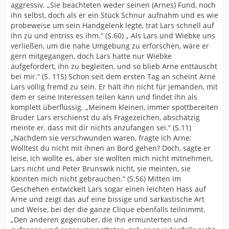
aggressiv. „Sie beachteten weder seinen (Arnes) Fund, noch
ihn selbst, doch als er ein Stück Schnur aufnahm und es wie
probeweise um sein Handgelenk legte, trat Lars schnell auf
ihn zu und entriss es ihm.“ (S.60) „ Als Lars und Wiebke uns
verließen, um die nahe Umgebung zu erforschen, wäre er
gern mitgegangen, doch Lars hatte nur Wiebke
aufgefordert, ihn zu begleiten, und so blieb Arne enttäuscht
bei mir.“ (S. 115) Schon seit dem ersten Tag an scheint Arne
Lars völlig fremd zu sein. Er hält ihn nicht für jemanden, mit
dem er seine Interessen teilen kann und findet ihn als
komplett überflüssig. „Meinem kleinen, immer spottbereiten
Bruder Lars erschienst du als Fragezeichen, abschätzig
meinte er, dass mit dir nichts anzufangen sei.“ (S.11)
„Nachdem sie verschwunden waren, fragte ich Arne:
Wolltest du nicht mit ihnen an Bord gehen? Doch, sagte er
leise, ich wollte es, aber sie wollten mich nicht mitnehmen,
Lars nicht und Peter Brunswik nicht, sie meinten, sie
könnten mich nicht gebrauchen.“ (S.56) Mitten im
Geschehen entwickelt Lars sogar einen leichten Hass auf
Arne und zeigt das auf eine bissige und sarkastische Art
und Weise, bei der die ganze Clique ebenfalls teilnimmt.
„Den anderen gegenüber, die ihn ermunterten und