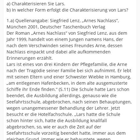
a) Charakterisieren Sie Lars.
b) In welcher Form erfolgt die Charakterisierung von Lars?
1.a) Quellenangabe: Siegfried Lenz, „Arnes Nachlass“,
München 2001, Deutscher Taschenbuch Verlag
Der Roman „Arnes Nachlass“ von Siegfried Lenz, aus dem
Jahr 1999, handelt von einem Jungen namens Hans, der
nach dem Verschwinden seines Freundes Arne, dessen
Nachlass einpackt und dabei alle aufkommenden
Erinnerungen erzählt.
Lars ist eines von drei Kindern der Pflegefamilie, die Arne
nach der Tragödie seiner Familie bei sich aufnimmt. Er lebt
mit seinen Eltern und einer Schwester Wiebke in Hamburg,
„am entlegenen Hafenbecken, in dem alte ausgemusterte
Schiffe ihr Ende finden.“ (S.11) Die Schule hatte Lars schon
beendet, die Ausbildung allerdings, genauso wie die
Seefahrtsschule, abgebrochen, nach seinen Behauptungen,
wegen unangemessener Behandlung der Lehrer. Jetzt
besucht er die Hotelfachschule. „Lars hatte die Schule
schon hinter sich, hatte die Ausbildung knallfall
abgebrochen, so, wie er auch die Zeit auf der
Seefahrtsschule vorzeitig beendet hatte, immer aus dem
gleichen Grund, immer wie er behauptete, wegen