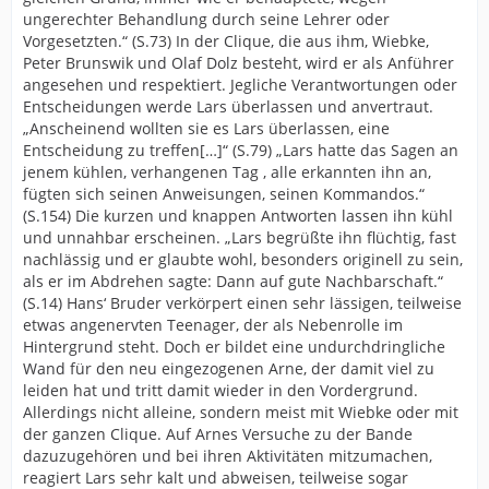
ungerechter Behandlung durch seine Lehrer oder
Vorgesetzten.“ (S.73) In der Clique, die aus ihm, Wiebke,
Peter Brunswik und Olaf Dolz besteht, wird er als Anführer
angesehen und respektiert. Jegliche Verantwortungen oder
Entscheidungen werde Lars überlassen und anvertraut.
„Anscheinend wollten sie es Lars überlassen, eine
Entscheidung zu treffen[…]“ (S.79) „Lars hatte das Sagen an
jenem kühlen, verhangenen Tag , alle erkannten ihn an,
fügten sich seinen Anweisungen, seinen Kommandos.“
(S.154) Die kurzen und knappen Antworten lassen ihn kühl
und unnahbar erscheinen. „Lars begrüßte ihn flüchtig, fast
nachlässig und er glaubte wohl, besonders originell zu sein,
als er im Abdrehen sagte: Dann auf gute Nachbarschaft.“
(S.14) Hans‘ Bruder verkörpert einen sehr lässigen, teilweise
etwas angenervten Teenager, der als Nebenrolle im
Hintergrund steht. Doch er bildet eine undurchdringliche
Wand für den neu eingezogenen Arne, der damit viel zu
leiden hat und tritt damit wieder in den Vordergrund.
Allerdings nicht alleine, sondern meist mit Wiebke oder mit
der ganzen Clique. Auf Arnes Versuche zu der Bande
dazuzugehören und bei ihren Aktivitäten mitzumachen,
reagiert Lars sehr kalt und abweisen, teilweise sogar