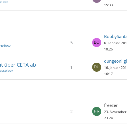
elbox
15:33
BobbySant
5
6. Februar 20
sselbox
10:26
dungeonlig
t über CETA ab
1
16. Januar 20
asselbox
16:17
freezer
2
23. November
23:24