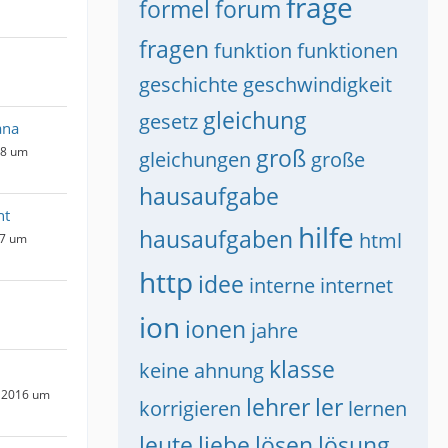
frage
formel
forum
fragen
funktion
funktionen
geschichte
geschwindigkeit
gleichung
gesetz
ana
groß
18 um
gleichungen
große
hausaufgabe
ht
hilfe
hausaufgaben
html
17 um
http
idee
interne
internet
ion
ionen
jahre
klasse
keine ahnung
 2016 um
lehrer
ler
korrigieren
lernen
leute
liebe
lösen
lösung