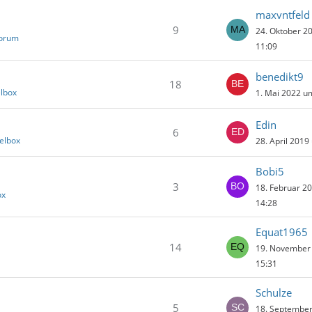
maxvntfeld
9
24. Oktober 2
Forum
11:09
benedikt9
18
elbox
1. Mai 2022 u
Edin
6
elbox
28. April 2019
Bobi5
3
18. Februar 2
ox
14:28
Equat1965
14
19. November
15:31
Schulze
5
18. Septembe