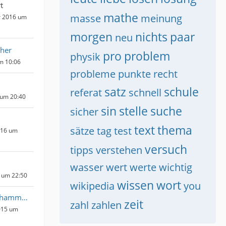
t
mathe
masse
meinung
r 2016 um
morgen
nichts
paar
neu
cher
pro
problem
physik
um 10:06
probleme
punkte
recht
satz
schule
referat
schnell
 um 20:40
sin
stelle
suche
sicher
text
thema
sätze
tag
test
016 um
versuch
tipps
verstehen
wasser
wert
werte
wichtig
6 um 22:50
wissen
wort
wikipedia
you
Ricardo Muhammad
zeit
zahl
zahlen
015 um