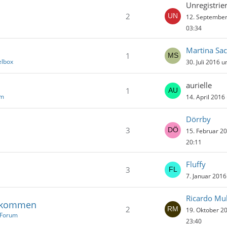
Unregistrier
2
12. Septembe
03:34
Martina Sa
1
elbox
30. Juli 2016 
aurielle
1
um
14. April 2016
Dörrby
3
15. Februar 2
20:11
Fluffy
3
7. Januar 201
bekommen
2
19. Oktober 2
 Forum
23:40