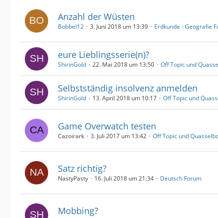
Anzahl der Wüsten
Bobbel12
3. Juni 2018 um 13:39
Erdkunde - Geografie 
eure Lieblingsserie(n)?
ShirinGold
22. Mai 2018 um 13:50
Off Topic und Quass
Selbstständig insolvenz anmelden
ShirinGold
13. April 2018 um 10:17
Off Topic und Quass
Game Overwatch testen
Cazoirark
3. Juli 2017 um 13:42
Off Topic und Quasselb
Satz richtig?
NastyPasty
16. Juli 2018 um 21:34
Deutsch Forum
Mobbing?