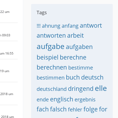
Tags
022 um
antwort
!!!
ahnung
anfang
antworten
arbeit
m 09:03
aufgabe
aufgaben
 um 16:55
beispiel
berechne
berechnen
bestimme
019 um
buch
deutsch
bestimmen
elle
dringend
deutschland
 2018 um
englisch
ende
ergebnis
fach
falsch
folge
for
fehler
r 2018 um