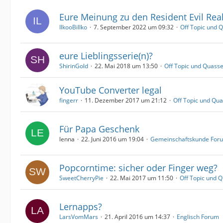
Eure Meinung zu den Resident Evil Rea
IlkooBillko
7. September 2022 um 09:32
Off Topic und 
eure Lieblingsserie(n)?
ShirinGold
22. Mai 2018 um 13:50
Off Topic und Quass
YouTube Converter legal
fingerr
11. Dezember 2017 um 21:12
Off Topic und Qu
Für Papa Geschenk
lenna
22. Juni 2016 um 19:04
Gemeinschaftskunde For
Popcorntime: sicher oder Finger weg?
SweetCherryPie
22. Mai 2017 um 11:50
Off Topic und 
Lernapps?
LarsVomMars
21. April 2016 um 14:37
Englisch Forum