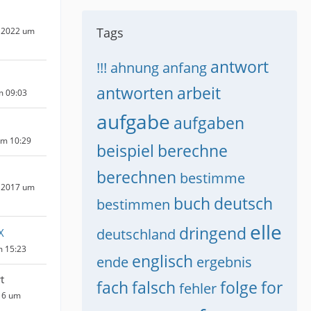
Tags
 2022 um
antwort
!!!
ahnung
anfang
antworten
arbeit
m 09:03
aufgabe
aufgaben
um 10:29
beispiel
berechne
berechnen
bestimme
 2017 um
buch
deutsch
bestimmen
elle
dringend
deutschland
X
m 15:23
englisch
ende
ergebnis
t
fach
falsch
folge
for
fehler
16 um