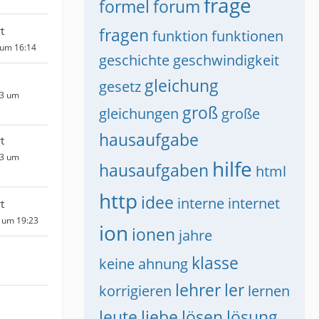
frage
formel
forum
t
fragen
funktion
funktionen
 um 16:14
geschichte
geschwindigkeit
gleichung
gesetz
13 um
groß
gleichungen
große
hausaufgabe
t
13 um
hilfe
hausaufgaben
html
http
idee
interne
internet
t
3 um 19:23
ion
ionen
jahre
klasse
keine ahnung
lehrer
ler
korrigieren
lernen
leute
liebe
lösen
lösung