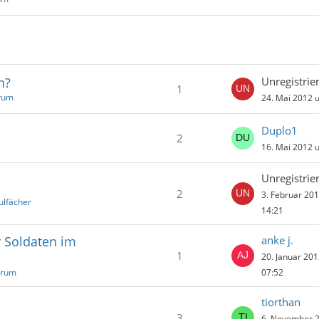
n?
Unregistrier
1
orum
24. Mai 2012 
Duplo1
2
16. Mai 2012 
Unregistrier
2
3. Februar 20
ulfächer
14:21
r Soldaten im
anke j.
1
20. Januar 20
orum
07:52
tiorthan
3
6. November 