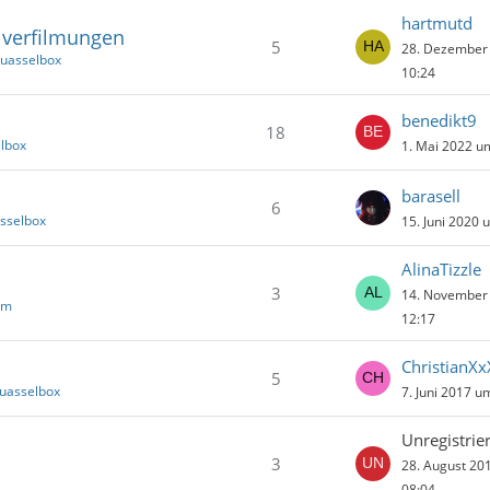
hartmutd
lverfilmungen
5
28. Dezember
Quasselbox
10:24
benedikt9
18
elbox
1. Mai 2022 u
barasell
6
asselbox
15. Juni 2020 
AlinaTizzle
3
14. November
um
12:17
ChristianXx
5
Quasselbox
7. Juni 2017 u
Unregistrier
3
28. August 20
08:04