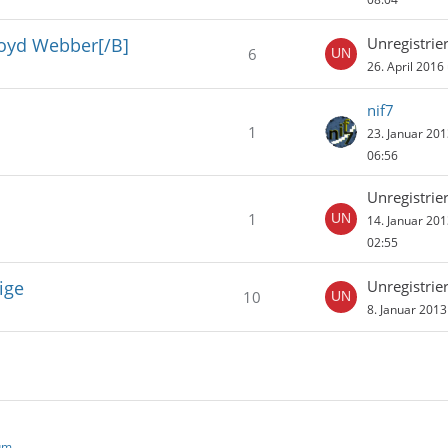
loyd Webber[/B]
Unregistrier
6
26. April 2016
nif7
1
23. Januar 20
06:56
Unregistrier
1
14. Januar 20
02:55
ige
Unregistrier
10
8. Januar 201
um