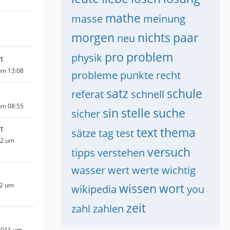
mathe
masse
meinung
morgen
nichts
paar
neu
pro
problem
physik
t
um 13:08
probleme
punkte
recht
satz
schule
referat
schnell
um 08:55
sin
stelle
suche
sicher
t
text
thema
sätze
tag
test
12 um
versuch
tipps
verstehen
wasser
wert
werte
wichtig
wissen
wort
12 um
wikipedia
you
zeit
zahl
zahlen
2011 um