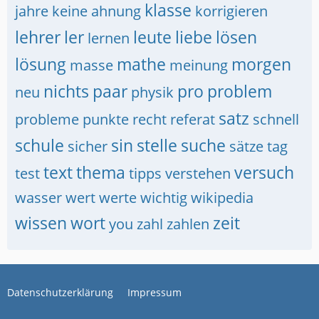
klasse
jahre
keine ahnung
korrigieren
lehrer
ler
leute
liebe
lösen
lernen
lösung
mathe
morgen
masse
meinung
nichts
paar
pro
problem
neu
physik
satz
probleme
punkte
recht
referat
schnell
schule
sin
stelle
suche
sicher
sätze
tag
text
thema
versuch
test
tipps
verstehen
wasser
wert
werte
wichtig
wikipedia
wissen
wort
zeit
you
zahl
zahlen
Datenschutzerklärung
Impressum