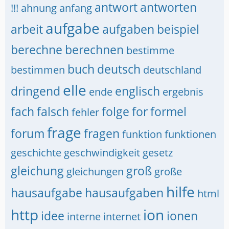
antwort
antworten
!!!
ahnung
anfang
aufgabe
arbeit
aufgaben
beispiel
berechne
berechnen
bestimme
buch
deutsch
bestimmen
deutschland
elle
dringend
englisch
ende
ergebnis
fach
falsch
folge
for
formel
fehler
frage
forum
fragen
funktion
funktionen
geschichte
geschwindigkeit
gesetz
gleichung
groß
gleichungen
große
hilfe
hausaufgabe
hausaufgaben
html
http
ion
idee
ionen
interne
internet