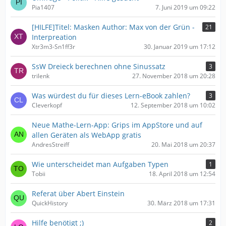
Pia1407
7. Juni 2019 um 09:22
[HILFE]Titel: Masken Author: Max von der Grün -
21
Interpreation
Xtr3m3-Sn1ff3r
30. Januar 2019 um 17:12
SsW Dreieck berechnen ohne Sinussatz
3
trilenk
27. November 2018 um 20:28
Was würdest du für dieses Lern-eBook zahlen?
3
Cleverkopf
12. September 2018 um 10:02
Neue Mathe-Lern-App: Grips im AppStore und auf
allen Geräten als WebApp gratis
AndresStreiff
20. Mai 2018 um 20:37
Wie unterscheidet man Aufgaben Typen
1
Tobii
18. April 2018 um 12:54
Referat über Abert Einstein
QuickHistory
30. März 2018 um 17:31
Hilfe benötigt ;)
2