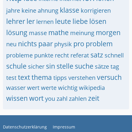
klasse
jahre
keine ahnung
korrigieren
lehrer
ler
leute
liebe
lösen
lernen
lösung
mathe
morgen
masse
meinung
nichts
paar
pro
problem
neu
physik
satz
probleme
punkte
recht
referat
schnell
schule
sin
stelle
suche
sicher
sätze
tag
text
thema
versuch
test
tipps
verstehen
wasser
wert
werte
wichtig
wikipedia
wissen
wort
zeit
you
zahl
zahlen
Datenschutzerklärung
Impressum