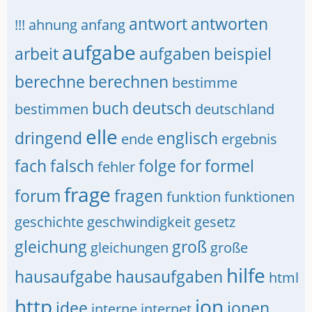
antwort
antworten
!!!
ahnung
anfang
aufgabe
arbeit
aufgaben
beispiel
berechne
berechnen
bestimme
buch
deutsch
bestimmen
deutschland
elle
dringend
englisch
ende
ergebnis
fach
falsch
folge
for
formel
fehler
frage
forum
fragen
funktion
funktionen
geschichte
geschwindigkeit
gesetz
gleichung
groß
gleichungen
große
hilfe
hausaufgabe
hausaufgaben
html
http
ion
idee
ionen
interne
internet