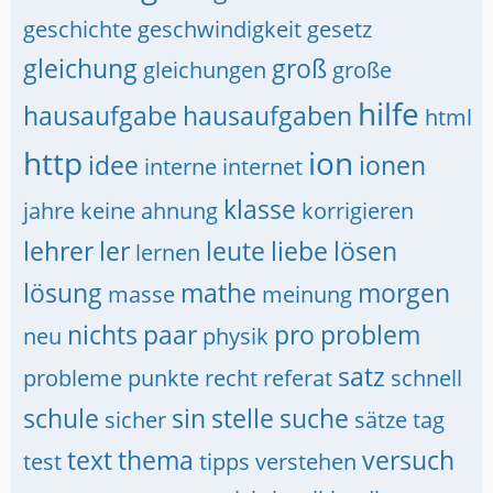
geschichte
geschwindigkeit
gesetz
gleichung
groß
gleichungen
große
hilfe
hausaufgabe
hausaufgaben
html
http
ion
idee
ionen
interne
internet
klasse
jahre
keine ahnung
korrigieren
lehrer
ler
leute
liebe
lösen
lernen
lösung
mathe
morgen
masse
meinung
nichts
paar
pro
problem
neu
physik
satz
probleme
punkte
recht
referat
schnell
schule
sin
stelle
suche
sicher
sätze
tag
text
thema
versuch
test
tipps
verstehen