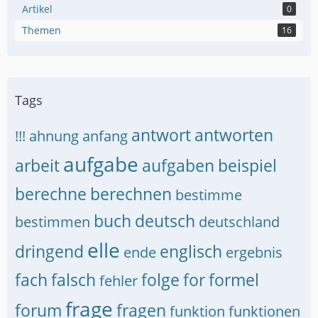
Artikel
0
Themen
16
Tags
antwort
antworten
!!!
ahnung
anfang
aufgabe
arbeit
aufgaben
beispiel
berechne
berechnen
bestimme
buch
deutsch
bestimmen
deutschland
elle
dringend
englisch
ende
ergebnis
fach
falsch
folge
for
formel
fehler
frage
forum
fragen
funktion
funktionen