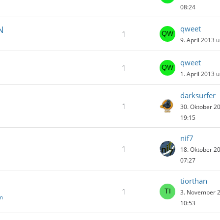
08:24
N
qweet
1
9. April 2013 
qweet
1
1. April 2013 
darksurfer
1
30. Oktober 2
19:15
nif7
1
18. Oktober 2
07:27
tiorthan
1
3. November 
m
10:53