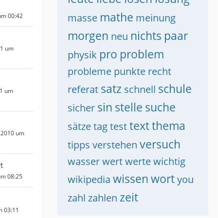
mathe
masse
meinung
um 00:42
morgen
nichts
paar
neu
11 um
pro
problem
physik
probleme
punkte
recht
satz
schule
referat
schnell
11 um
sin
stelle
suche
sicher
text
thema
sätze
tag
test
 2010 um
versuch
tipps
verstehen
wasser
wert
werte
wichtig
t
wissen
wort
um 08:25
wikipedia
you
zeit
zahl
zahlen
m 03:11