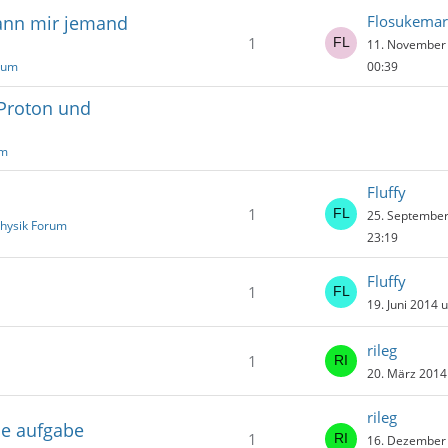
kann mir jemand
Flosukema
1
11. November
rum
00:39
Proton und
um
Fluffy
1
25. Septembe
hysik Forum
23:19
Fluffy
1
19. Juni 2014 
rileg
1
20. März 2014
rileg
ie aufgabe
1
16. Dezember