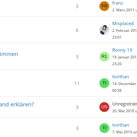
franz
3
2. März 2011 
Misplaced
6
2. Februar 20
23:01
Ronny 19
stimmen
3
19. Januar 20
23:20
tiorthan
11
14. Dezember
00:56
and erklären?
Unregistrier
3
20. Mai 2010 
tiorthan
3
7. Mai 2010 u