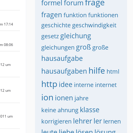
frage
formel
forum
fragen
funktion
funktionen
geschichte
geschwindigkeit
um 17:14
gleichung
gesetz
um 08:06
groß
gleichungen
große
hausaufgabe
012 um
hilfe
hausaufgaben
html
http
idee
interne
internet
012 um
ion
ionen
jahre
klasse
keine ahnung
2011 um
lehrer
ler
korrigieren
lernen
leute
liebe
lösen
lösung