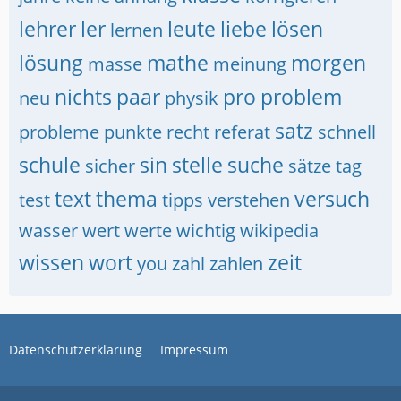
lehrer
ler
leute
liebe
lösen
lernen
lösung
mathe
morgen
masse
meinung
nichts
paar
pro
problem
neu
physik
satz
probleme
punkte
recht
referat
schnell
schule
sin
stelle
suche
sicher
sätze
tag
text
thema
versuch
test
tipps
verstehen
wasser
wert
werte
wichtig
wikipedia
wissen
wort
zeit
you
zahl
zahlen
Datenschutzerklärung
Impressum