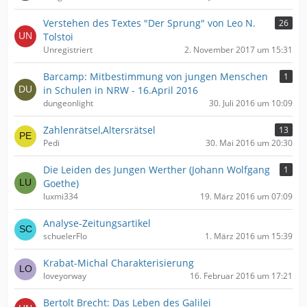
Verstehen des Textes "Der Sprung" von Leo N.
26
Tolstoi
Unregistriert
2. November 2017 um 15:31
Barcamp: Mitbestimmung von jungen Menschen
1
in Schulen in NRW - 16.April 2016
dungeonlight
30. Juli 2016 um 10:09
Zahlenrätsel,Altersrätsel
13
Pedi
30. Mai 2016 um 20:30
Die Leiden des Jungen Werther (Johann Wolfgang
1
Goethe)
luxmi334
19. März 2016 um 07:09
Analyse-Zeitungsartikel
schuelerFlo
1. März 2016 um 15:39
Krabat-Michal Charakterisierung
loveyorway
16. Februar 2016 um 17:21
Bertolt Brecht: Das Leben des Galilei