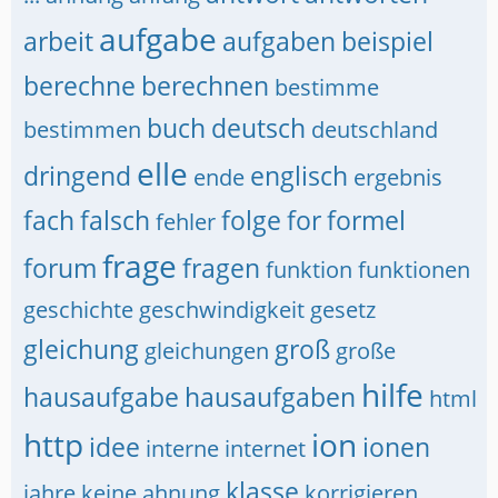
aufgabe
arbeit
aufgaben
beispiel
berechne
berechnen
bestimme
buch
deutsch
bestimmen
deutschland
elle
dringend
englisch
ende
ergebnis
fach
falsch
folge
for
formel
fehler
frage
forum
fragen
funktion
funktionen
geschichte
geschwindigkeit
gesetz
gleichung
groß
gleichungen
große
hilfe
hausaufgabe
hausaufgaben
html
http
ion
idee
ionen
interne
internet
klasse
jahre
keine ahnung
korrigieren