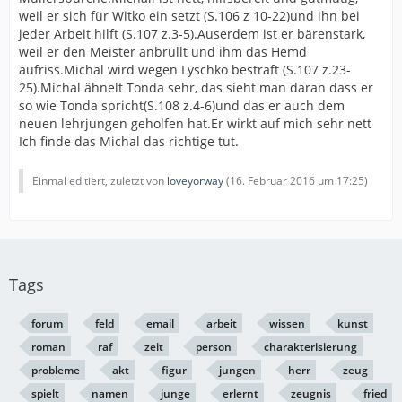
weil er sich für Witko ein setzt (S.106 z 10-22)und ihn bei
jeder Arbeit hilft (S.107 z.3-5).Auserdem ist er bärenstark,
weil er den Meister anbrüllt und ihm das Hemd
aufriss.Michal wird wegen Lyschko bestraft (S.107 z.23-
25).Michal ähnelt Tonda sehr, das sieht man daran dass er
so wie Tonda spricht(S.108 z.4-6)und das er auch dem
neuen lehrjungen geholfen hat.Er wirkt auf mich sehr nett
Ich finde das Michal das richtige tut.
Einmal editiert, zuletzt von
loveyorway
(
16. Februar 2016 um 17:25
)
Tags
forum
feld
email
arbeit
wissen
kunst
roman
raf
zeit
person
charakterisierung
probleme
akt
figur
jungen
herr
zeug
spielt
namen
junge
erlernt
zeugnis
fried