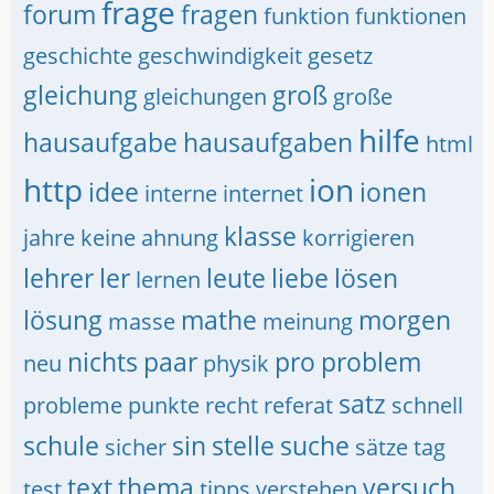
frage
forum
fragen
funktion
funktionen
geschichte
geschwindigkeit
gesetz
gleichung
groß
gleichungen
große
hilfe
hausaufgabe
hausaufgaben
html
http
ion
idee
ionen
interne
internet
klasse
jahre
keine ahnung
korrigieren
lehrer
ler
leute
liebe
lösen
lernen
lösung
mathe
morgen
masse
meinung
nichts
paar
pro
problem
neu
physik
satz
probleme
punkte
recht
referat
schnell
schule
sin
stelle
suche
sicher
sätze
tag
text
thema
versuch
test
tipps
verstehen