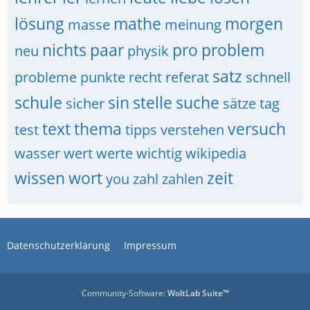
lösung
mathe
morgen
masse
meinung
nichts
paar
pro
problem
neu
physik
satz
probleme
punkte
recht
referat
schnell
schule
sin
stelle
suche
sicher
sätze
tag
text
thema
versuch
test
tipps
verstehen
wasser
wert
werte
wichtig
wikipedia
wissen
wort
zeit
you
zahl
zahlen
Datenschutzerklärung
Impressum
Community-Software:
WoltLab Suite™