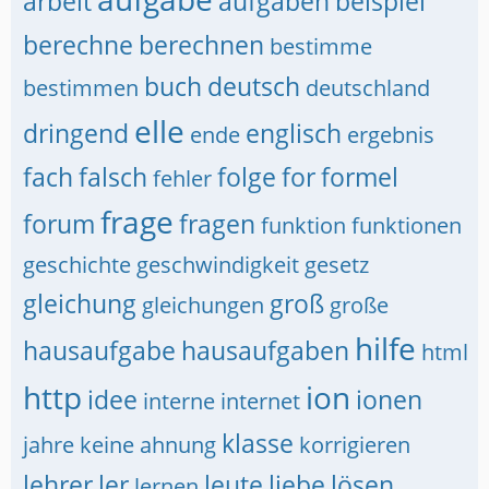
arbeit
aufgaben
beispiel
berechne
berechnen
bestimme
buch
deutsch
bestimmen
deutschland
elle
dringend
englisch
ende
ergebnis
fach
falsch
folge
for
formel
fehler
frage
forum
fragen
funktion
funktionen
geschichte
geschwindigkeit
gesetz
gleichung
groß
gleichungen
große
hilfe
hausaufgabe
hausaufgaben
html
http
ion
idee
ionen
interne
internet
klasse
jahre
keine ahnung
korrigieren
lehrer
ler
leute
liebe
lösen
lernen