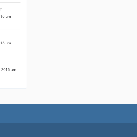
t
016 um
016 um
s
r 2016 um