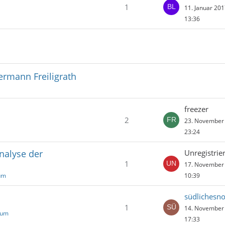
1
11. Januar 20
13:36
Hermann Freiligrath
freezer
2
23. November
23:24
analyse der
Unregistrier
1
17. November
um
10:39
südlichesno
1
14. November
rum
17:33