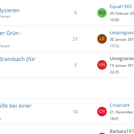
Equat1965
lysieren
9
20. Februar 2
 Forum
10:09
er Grün -
Leopragues
21
30. Januar 20
 Forum
17:12
 Brambach [für
Unregistrier
5
14. Januar 20
22:25
ilfe bei einer
Croarcark
10
21. Dezember
m
18:01
Barbara16