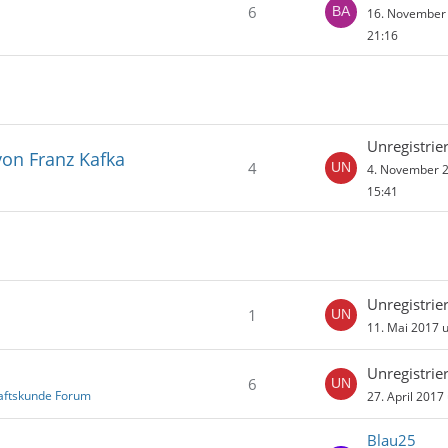
6
16. November
21:16
Unregistrier
von Franz Kafka
4
4. November 
15:41
Unregistrier
1
11. Mai 2017 
Unregistrier
6
ftskunde Forum
27. April 2017
Blau25