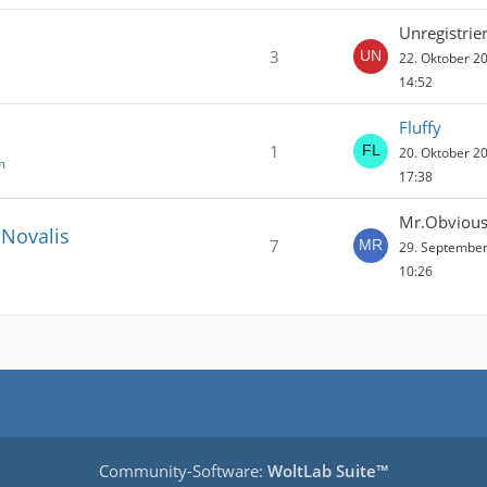
Unregistrier
3
22. Oktober 2
14:52
Fluffy
1
20. Oktober 2
m
17:38
Mr.Obviou
 Novalis
7
29. Septembe
10:26
Community-Software:
WoltLab Suite™