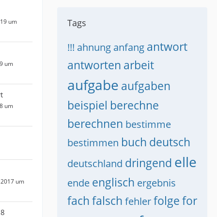
Tags
019 um
antwort
!!!
ahnung
anfang
antworten
arbeit
19 um
aufgabe
aufgaben
t
beispiel
berechne
18 um
berechnen
bestimme
buch
deutsch
bestimmen
elle
dringend
deutschland
englisch
ende
ergebnis
 2017 um
fach
falsch
folge
for
fehler
18