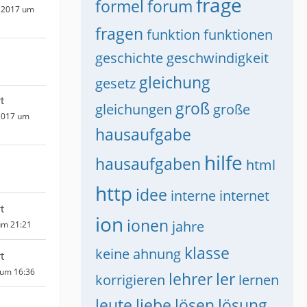
frage
formel
forum
 2017 um
fragen
funktion
funktionen
geschichte
geschwindigkeit
gleichung
gesetz
t
groß
gleichungen
große
2017 um
hausaufgabe
hilfe
hausaufgaben
html
http
idee
interne
internet
t
ion
ionen
jahre
um 21:21
klasse
keine ahnung
t
 um 16:36
lehrer
ler
korrigieren
lernen
leute
liebe
lösen
lösung