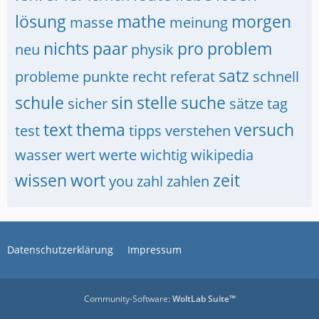
lösung
mathe
morgen
masse
meinung
nichts
paar
pro
problem
neu
physik
satz
probleme
punkte
recht
referat
schnell
schule
sin
stelle
suche
sicher
sätze
tag
text
thema
versuch
test
tipps
verstehen
wasser
wert
werte
wichtig
wikipedia
wissen
wort
zeit
you
zahl
zahlen
Datenschutzerklärung
Impressum
Community-Software:
WoltLab Suite™