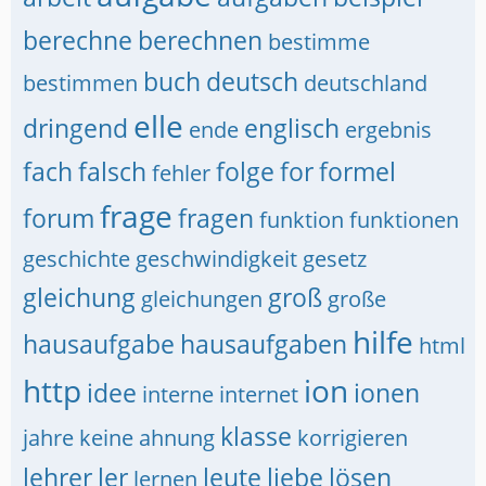
berechne
berechnen
bestimme
buch
deutsch
bestimmen
deutschland
elle
dringend
englisch
ende
ergebnis
fach
falsch
folge
for
formel
fehler
frage
forum
fragen
funktion
funktionen
geschichte
geschwindigkeit
gesetz
gleichung
groß
gleichungen
große
hilfe
hausaufgabe
hausaufgaben
html
http
ion
idee
ionen
interne
internet
klasse
jahre
keine ahnung
korrigieren
lehrer
ler
leute
liebe
lösen
lernen