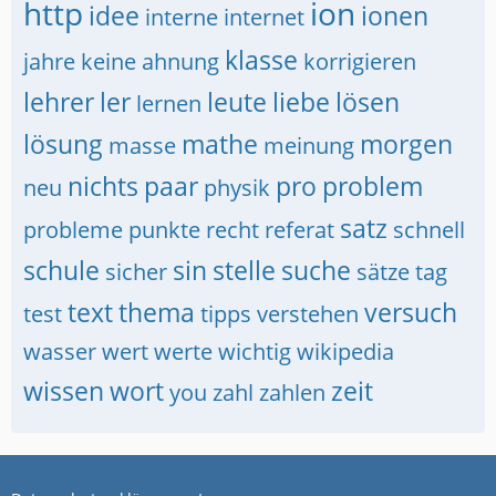
http
ion
idee
ionen
interne
internet
klasse
jahre
keine ahnung
korrigieren
lehrer
ler
leute
liebe
lösen
lernen
lösung
mathe
morgen
masse
meinung
nichts
paar
pro
problem
neu
physik
satz
probleme
punkte
recht
referat
schnell
schule
sin
stelle
suche
sicher
sätze
tag
text
thema
versuch
test
tipps
verstehen
wasser
wert
werte
wichtig
wikipedia
wissen
wort
zeit
you
zahl
zahlen