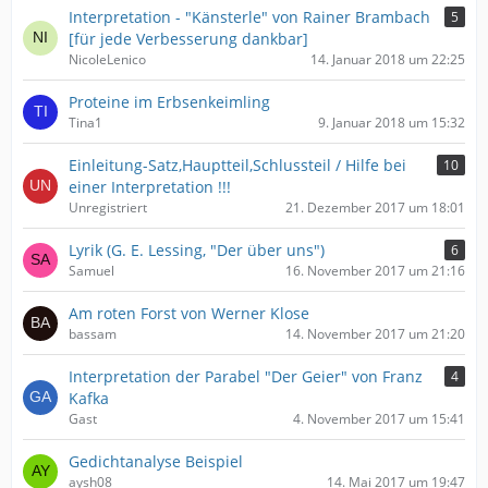
Interpretation - "Känsterle" von Rainer Brambach
5
[für jede Verbesserung dankbar]
NicoleLenico
14. Januar 2018 um 22:25
Proteine im Erbsenkeimling
Tina1
9. Januar 2018 um 15:32
Einleitung-Satz,Hauptteil,Schlussteil / Hilfe bei
10
einer Interpretation !!!
Unregistriert
21. Dezember 2017 um 18:01
Lyrik (G. E. Lessing, "Der über uns")
6
Samuel
16. November 2017 um 21:16
Am roten Forst von Werner Klose
bassam
14. November 2017 um 21:20
Interpretation der Parabel "Der Geier" von Franz
4
Kafka
Gast
4. November 2017 um 15:41
Gedichtanalyse Beispiel
aysh08
14. Mai 2017 um 19:47