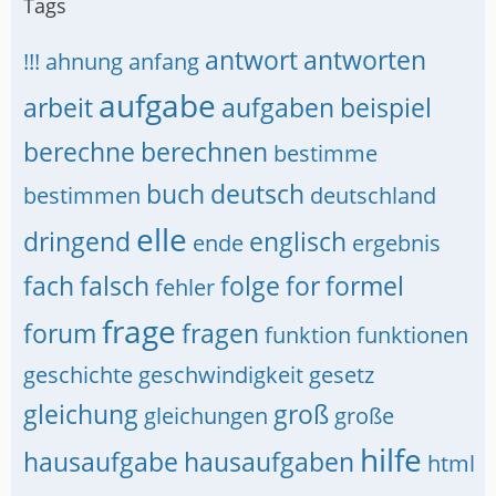
Tags
antwort
antworten
!!!
ahnung
anfang
aufgabe
arbeit
aufgaben
beispiel
berechne
berechnen
bestimme
buch
deutsch
bestimmen
deutschland
elle
dringend
englisch
ende
ergebnis
fach
falsch
folge
for
formel
fehler
frage
forum
fragen
funktion
funktionen
geschichte
geschwindigkeit
gesetz
gleichung
groß
gleichungen
große
hilfe
hausaufgabe
hausaufgaben
html