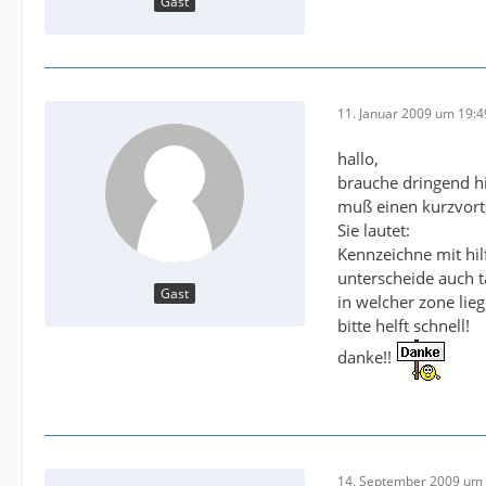
Gast
11. Januar 2009 um 19:4
hallo,
brauche dringend hi
muß einen kurzvortr
Sie lautet:
Kennzeichne mit hil
unterscheide auch t
Gast
in welcher zone lie
bitte helft schnell!
danke!!
14. September 2009 um 