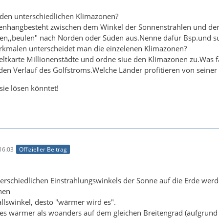
den unterschiedlichen Klimazonen?
nhangbesteht zwischen dem Winkel der Sonnenstrahlen und de
n,,beulen" nach Norden oder Süden aus.Nenne dafür Bsp.und s
kmalen unterscheidet man die einzelenen Klimazonen?
eltkarte Millionenstädte und ordne siue den Klimazonen zu.Was fäl
 den Verlauf des Golfstroms.Welche Länder profitieren von sein
sie lösen könntet!
16:03
Offizieller Beitrag
erschiedlichen Einstrahlungswinkels der Sonne auf die Erde werd
nen
nfallswinkel, desto "wärmer wird es".
st es wärmer als woanders auf dem gleichen Breitengrad (aufgrund