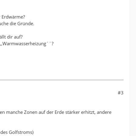
r Erdwärme?
uche die Gründe.
lt dir auf?
er ,,Warmwasserheizung´´?
#3
en manche Zonen auf der Erde stärker erhitzt, andere
 des Golfstroms)