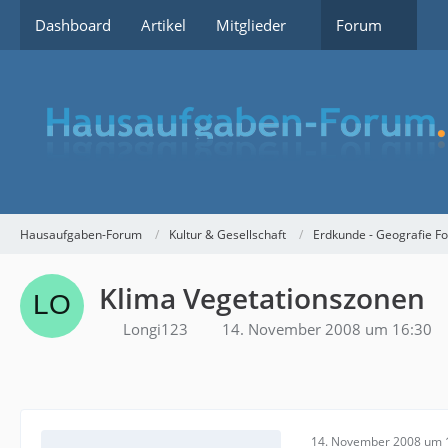
Dashboard
Artikel
Mitglieder
Forum
Hausaufgaben-Forum
Kultur & Gesellschaft
Erdkunde - Geografie F
Klima Vegetationszonen
Longi123
14. November 2008 um 16:30
14. November 2008 um 