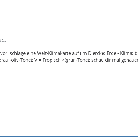
3:53
or; schlage eine Welt-Klimakarte auf (im Diercke: Erde - Klima; )
brau -oliv-Töne); V = Tropisch >(grün-Töne); schau dir mal genauer