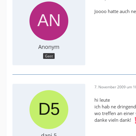
Joooo hatte auch ne
Anonym
Gast
7. November 2009 um 1
hi leute
ich hab ne dringend
wo treffen an einer 
danke vieln dank!
dani 5