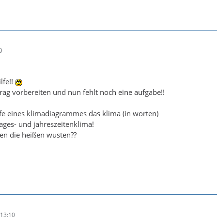
9
lfe!!
ag vorbereiten und nun fehlt noch eine aufgabe!!
fe eines klimadiagrammes das klima (in worten)
ages- und jahreszeitenklima!
gen die heißen wüsten??
13:10