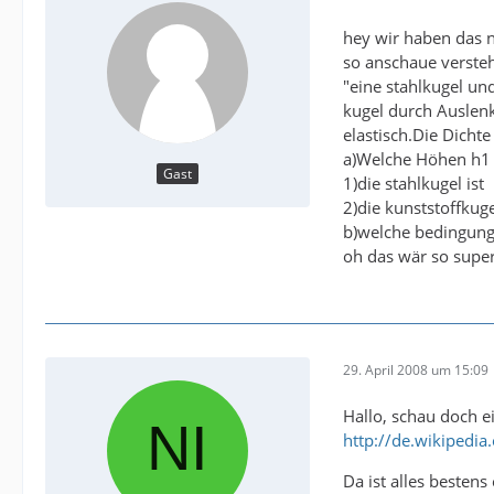
hey wir haben das n
so anschaue versteh
"eine stahlkugel un
kugel durch Auslen
elastisch.Die Dichte
a)Welche Höhen h1 
Gast
1)die stahlkugel ist
2)die kunststoffkuge
b)welche bedingung
oh das wär so super
29. April 2008 um 15:09
Hallo, schau doch e
http://de.wikiped
Da ist alles bestens