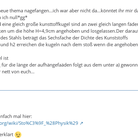
eue thema nagefangen...ich war aber nicht da...könntet ihr mir 
 ich null*gg*
d eine gleich große kunsttoffkugel sind an zwei gleich langen fä
ken um die höhe H=4,9cm angehoben und losgelassen.Der darauf 
 des Stahls beträgt das Sechsfache der Dichte des Kunststoffs
und h2 erreichen die kugeln nach dem stoß wenn die angehoben
l ist
 für die länge der aufhängefaäden folgt aus dem unter a) gewonn
 nett von euch...
infach mal hier:
ia.org/wiki/Sto%C3%9F_%28Physik%29
 erklärt