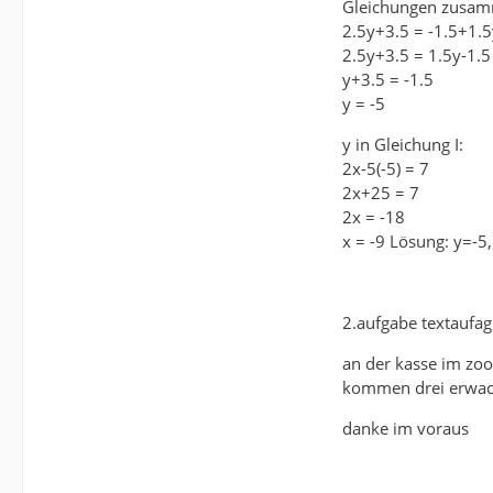
Gleichungen zusam
2.5y+3.5 = -1.5+1.5
2.5y+3.5 = 1.5y-1.5
y+3.5 = -1.5
y = -5
y in Gleichung I:
2x-5(-5) = 7
2x+25 = 7
2x = -18
x = -9 Lösung: y=-5,
2.aufgabe textaufa
an der kasse im zo
kommen drei erwachs
danke im voraus