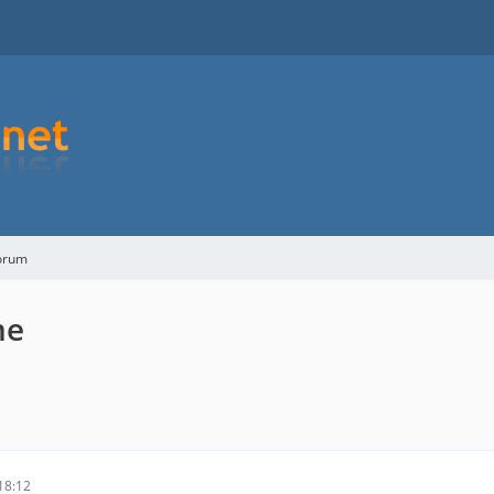
orum
me
18:12