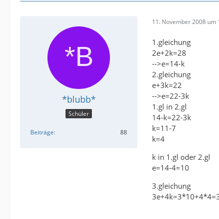
11. November 2008 um 
1.gleichung
2e+2k=28
-->e=14-k
2.gleichung
e+3k=22
-->e=22-3k
*blubb*
1.gl in 2.gl
Schüler
14-k=22-3k
k=11-7
Beiträge
88
k=4
k in 1.gl oder 2.gl
e=14-4=10
3.gleichung
3e+4k=3*10+4*4=