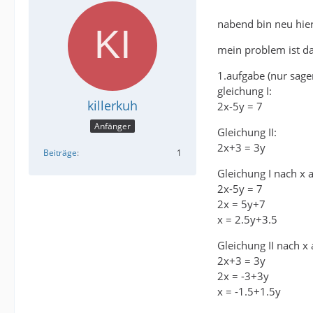
nabend bin neu hie
mein problem ist d
1.aufgabe (nur sagen
gleichung I:
killerkuh
2x-5y = 7
Anfänger
Gleichung II:
2x+3 = 3y
Beiträge
1
Gleichung I nach x 
2x-5y = 7
2x = 5y+7
x = 2.5y+3.5
Gleichung II nach x 
2x+3 = 3y
2x = -3+3y
x = -1.5+1.5y