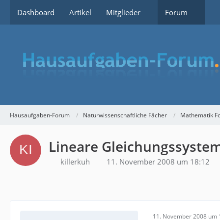
Dashboard
Artikel
Mitglieder
Forum
Hausaufgaben-Forum
Naturwissenschaftliche Fächer
Mathematik F
Lineare Gleichungssyste
killerkuh
11. November 2008 um 18:12
11. November 2008 um 