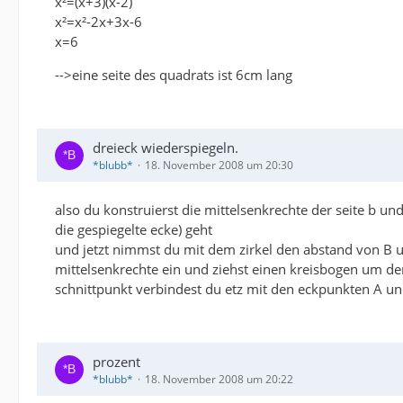
x²=(x+3)(x-2)
x²=x²-2x+3x-6
x=6
-->eine seite des quadrats ist 6cm lang
dreieck wiederspiegeln.
*blubb*
18. November 2008 um 20:30
also du konstruierst die mittelsenkrechte der seite b un
die gespiegelte ecke) geht
und jetzt nimmst du mit dem zirkel den abstand von B u
mittelsenkrechte ein und ziehst einen kreisbogen um den
schnittpunkt verbindest du etz mit den eckpunkten A u
prozent
*blubb*
18. November 2008 um 20:22