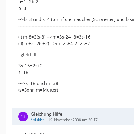
b+1=2b-2
b=3
-->b=3 und s=4 (b sinf die mädchen[Schwester] und b si
-------------------------------------------------------------------------
(I) m-8=3(s-8) -->m=3s-24+8=3s-16
(II) m+2=2(s+2) -->m=2s+4-2=2s+2
I gleich II
3s-16=2s+2
s=18
--->s=18 und m=38
(s=Sohn m=Mutter)
Gleichung Hilfe!
*blubb*
19. November 2008 um 20:17