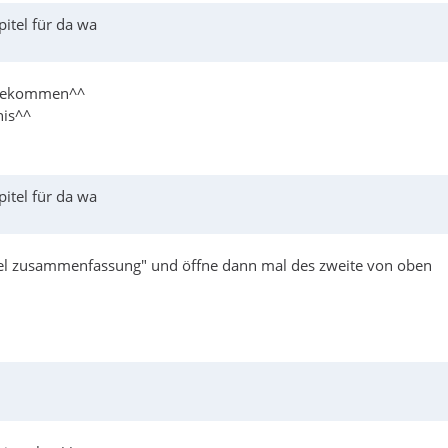
itel für da wa
u bekommen^^
nis^^
itel für da wa
itel zusammenfassung" und öffne dann mal des zweite von oben