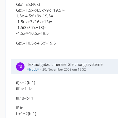
G(x)=E(x)-K(x)
G(x)=1,5x-(4,5x²-9x+19,5)=
1,5x-4,5x²+9x-19,5=
-1,5(-x+3x²-6x+13)=
-1,5(3x²-7x+13)=
-4,5x²+10,5x-19,5
G(x)=10,5x-4,5x²-19,5
Textaufgabe: Linerare Gleichungssysteme
*blubb*
20. November 2008 um 19:52
(I) s=2(b-1)
(II) s-1=b
(II)' s=b+1
II' in I
b+1=2(b-1)