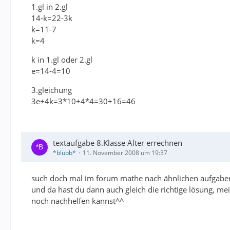
1.gl in 2.gl
14-k=22-3k
k=11-7
k=4
k in 1.gl oder 2.gl
e=14-4=10
3.gleichung
3e+4k=3*10+4*4=30+16=46
textaufgabe 8.Klasse Alter errechnen
*blubb*
11. November 2008 um 19:37
such doch mal im forum mathe nach ähnlichen aufgaben..
und da hast du dann auch gleich die richtige lösung, mei
noch nachhelfen kannst^^