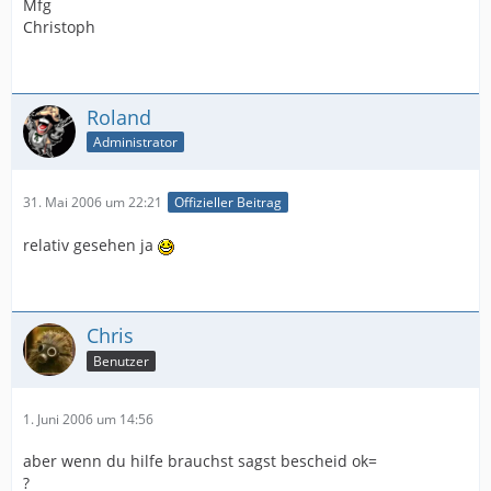
Mfg
Christoph
Roland
Administrator
31. Mai 2006 um 22:21
Offizieller Beitrag
relativ gesehen ja
Chris
Benutzer
1. Juni 2006 um 14:56
aber wenn du hilfe brauchst sagst bescheid ok=
?