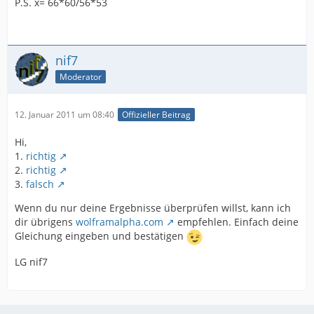
P.S. x= 66*60/56*53
nif7
Moderator
12. Januar 2011 um 08:40
Offizieller Beitrag
Hi,
1.
richtig
2.
richtig
3.
falsch
Wenn du nur deine Ergebnisse überprüfen willst, kann ich
dir übrigens
wolframalpha.com
empfehlen. Einfach deine
Gleichung eingeben und bestätigen
LG nif7