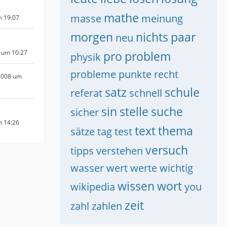
mathe
masse
meinung
m 19:07
morgen
nichts
paar
neu
 um 10:27
pro
problem
physik
probleme
punkte
recht
2008 um
satz
schule
referat
schnell
sin
stelle
suche
sicher
m 14:26
text
thema
sätze
tag
test
versuch
tipps
verstehen
wasser
wert
werte
wichtig
wissen
wort
wikipedia
you
zeit
zahl
zahlen