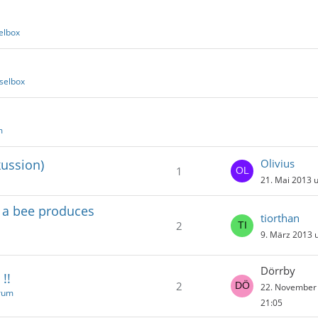
elbox
selbox
m
ussion)
Olivius
1
21. Mai 2013 
 a bee produces
tiorthan
2
9. März 2013 
Dörrby
!!
2
22. November
rum
21:05