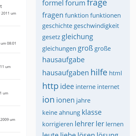
frage
formel
forum
t
fragen
r 2011 um
funktion
funktionen
geschichte
geschwindigkeit
gleichung
gesetz
 um 08:01
groß
gleichungen
große
hausaufgabe
011 um
hilfe
hausaufgaben
html
http
idee
interne
internet
11 um
ion
ionen
jahre
klasse
keine ahnung
 2009 um
lehrer
ler
korrigieren
lernen
leute
liebe
lösen
lösung