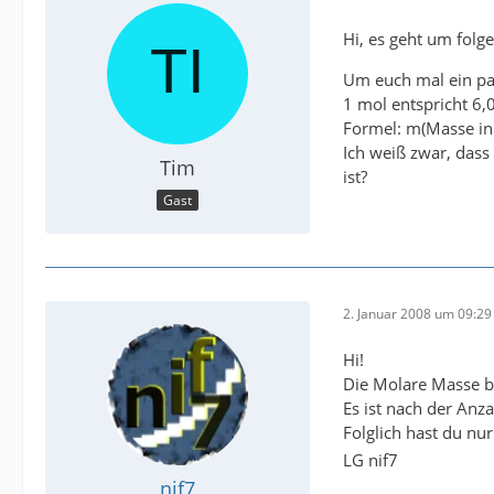
Hi, es geht um folg
Um euch mal ein paa
1 mol entspricht 6,
Formel: m(Masse in
Ich weiß zwar, dass
Tim
ist?
Gast
2. Januar 2008 um 09:29
Hi!
Die Molare Masse br
Es ist nach der Anz
Folglich hast du nu
LG nif7
nif7