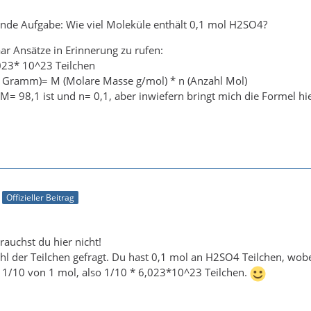
ende Aufgabe: Wie viel Moleküle enthält 0,1 mol H2SO4?
r Ansätze in Erinnerung zu rufen:
023* 10^23 Teilchen
 Gramm)= M (Molare Masse g/mol) * n (Anzahl Mol)
 M= 98,1 ist und n= 0,1, aber inwiefern bringt mich die Formel h
Offizieller Beitrag
auchst du hier nicht!
ahl der Teilchen gefragt. Du hast 0,1 mol an H2SO4 Teilchen, wob
r 1/10 von 1 mol, also 1/10 * 6,023*10^23 Teilchen.