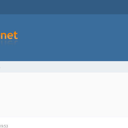
m
19:53