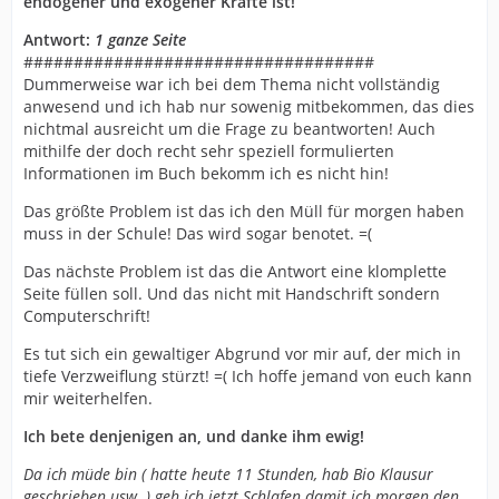
endogener und exogener Kräfte ist!
Antwort:
1 ganze Seite
###################################
Dummerweise war ich bei dem Thema nicht vollständig
anwesend und ich hab nur sowenig mitbekommen, das dies
nichtmal ausreicht um die Frage zu beantworten! Auch
mithilfe der doch recht sehr speziell formulierten
Informationen im Buch bekomm ich es nicht hin!
Das größte Problem ist das ich den Müll für morgen haben
muss in der Schule! Das wird sogar benotet. =(
Das nächste Problem ist das die Antwort eine klomplette
Seite füllen soll. Und das nicht mit Handschrift sondern
Computerschrift!
Es tut sich ein gewaltiger Abgrund vor mir auf, der mich in
tiefe Verzweiflung stürzt! =( Ich hoffe jemand von euch kann
mir weiterhelfen.
Ich bete denjenigen an, und danke ihm ewig!
Da ich müde bin ( hatte heute 11 Stunden, hab Bio Klausur
geschrieben usw. ) geh ich jetzt Schlafen damit ich morgen den