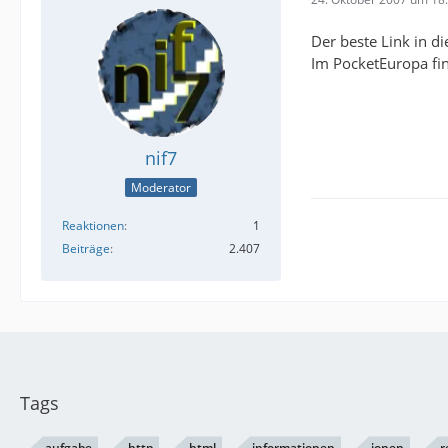
Der beste Link in d
Im PocketEuropa fin
nif7
Moderator
Reaktionen
1
Beiträge
2.407
Tags
aufgabe
http
html
informationen
ionen
r