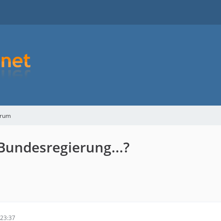
orum
Bundesregierung...?
23:37