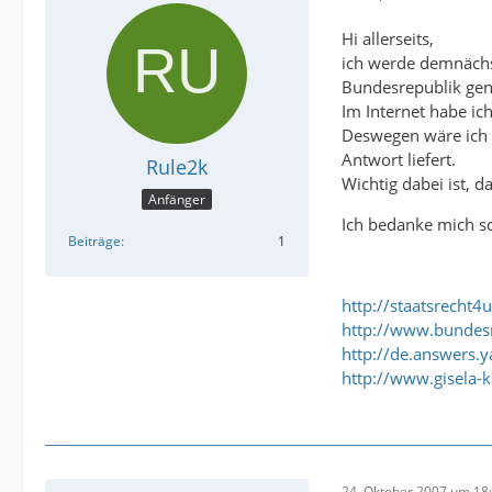
Hi allerseits,
ich werde demnächs
Bundesrepublik gen
Im Internet habe ic
Deswegen wäre ich f
Antwort liefert.
Rule2k
Wichtig dabei ist, d
Anfänger
Ich bedanke mich sc
Beiträge
1
http://staatsrecht
http://www.bundesr
http://de.answers
http://www.gisela-
24. Oktober 2007 um 18