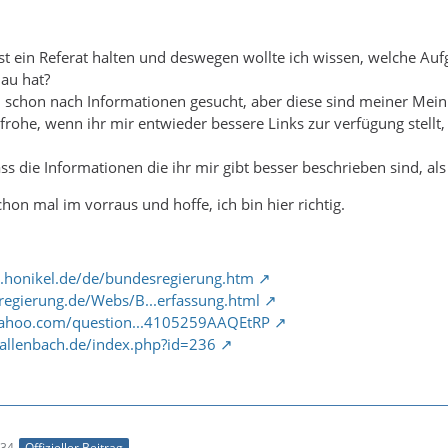
t ein Referat halten und deswegen wollte ich wissen, welche Auf
au hat?
h schon nach Informationen gesucht, aber diese sind meiner Mein
rohe, wenn ihr mir entwieder bessere Links zur verfügung stellt, m
ass die Informationen die ihr mir gibt besser beschrieben sind, al
hon mal im vorraus und hoffe, ich bin hier richtig.
4u.honikel.de/de/bundesregierung.htm
egierung.de/Webs/B...erfassung.html
.yahoo.com/question...4105259AAQEtRP
kallenbach.de/index.php?id=236
:34
Offizieller Beitrag