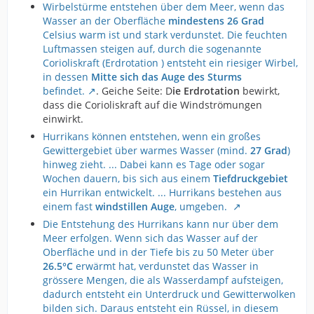
Wirbelstürme entstehen über dem Meer, wenn das
Wasser an der Oberfläche
mindestens 26 Grad
Celsius warm ist und stark verdunstet. Die feuchten
Luftmassen steigen auf, durch die sogenannte
Corioliskraft (Erdrotation ) entsteht ein riesiger Wirbel,
in dessen
Mitte sich das Auge des Sturms
befindet.
. Geiche Seite: D
ie Erdrotation
bewirkt,
dass die Corioliskraft auf die Windströmungen
einwirkt.
Hurrikans können entstehen, wenn ein großes
Gewittergebiet über warmes Wasser (mind.
27 Grad
)
hinweg zieht. ... Dabei kann es Tage oder sogar
Wochen dauern, bis sich aus einem
Tiefdruckgebiet
ein Hurrikan entwickelt. ... Hurrikans bestehen aus
einem fast
windstillen Auge
, umgeben.
Die Entstehung des Hurrikans kann nur über dem
Meer erfolgen. Wenn sich das Wasser auf der
Oberfläche und in der Tiefe bis zu 50 Meter über
26.5°C
erwärmt hat, verdunstet das Wasser in
grössere Mengen, die als Wasserdampf aufsteigen,
dadurch entsteht ein Unterdruck und Gewitterwolken
bilden sich. Daraus entsteht ein Rüssel, in diesem