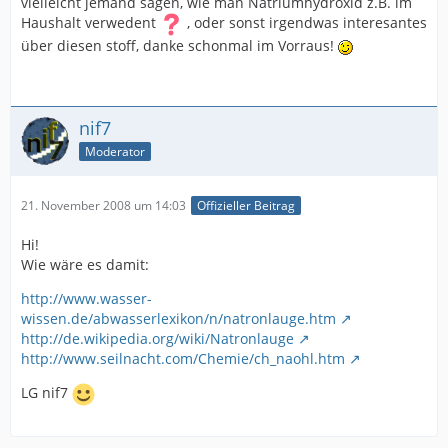
vielleicht jemand sagen, wie man Natriumhydroxid z.B. im
Haushalt verwedent
, oder sonst irgendwas interesantes
über diesen stoff, danke schonmal im Vorraus!
nif7
Moderator
21. November 2008 um 14:03
Offizieller Beitrag
Hi!
Wie wäre es damit:
http://www.wasser-
wissen.de/abwasserlexikon/n/natronlauge.htm
http://de.wikipedia.org/wiki/Natronlauge
http://www.seilnacht.com/Chemie/ch_naohl.htm
LG nif7